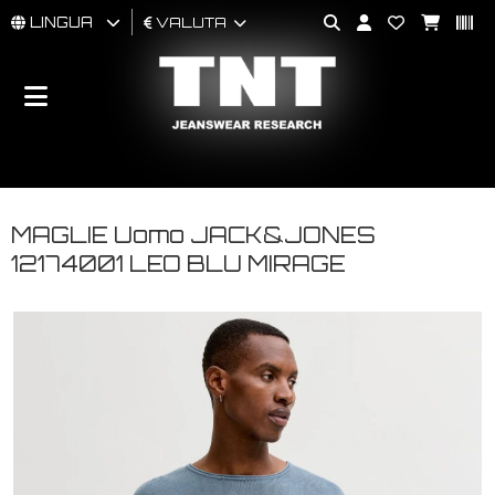
LINGUA
VALUTA
UOMO
DONNA
BRAND
MAGLIE Uomo JACK&JONES
12174001 LEO BLU MIRAGE