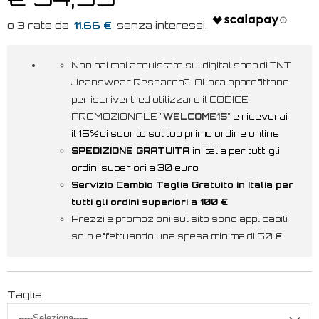
11.66 €
Non hai mai acquistato sul digital shop di TNT
Jeanswear Research? Allora approfittane
per iscriverti ed utilizzare il CODICE
PROMOZIONALE "
WELCOME15
"
e riceverai
il 15% di sconto sul tuo primo ordine online
SPEDIZIONE GRATUITA
in Italia per tutti gli
ordini superiori a 30 euro
Servizio Cambio Taglia Gratuito in Italia per
tutti gli ordini superiori a 100 €
Prezzi e promozioni sul sito sono applicabili
solo effettuando una spesa minima di 50 €
Taglia