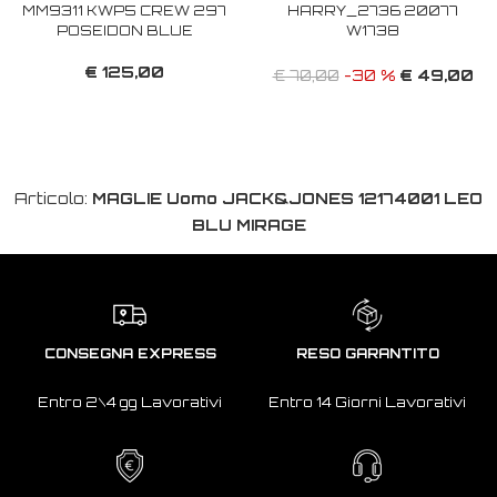
MM9311 KWP5 CREW 297
HARRY_2736 20077
POSEIDON BLUE
W1738
€ 125,00
€ 49,00
€ 70,00
-30 %
Articolo:
MAGLIE Uomo JACK&JONES 12174001 LEO
BLU MIRAGE
CONSEGNA EXPRESS
RESO GARANTITO
Entro 2\4 gg Lavorativi
Entro 14 Giorni Lavorativi