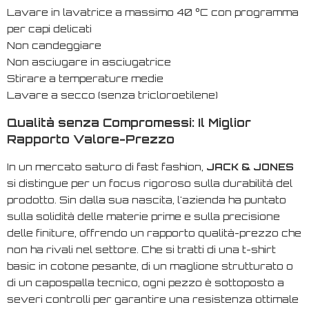
Lavare in lavatrice a massimo 40 °C con programma
per capi delicati
Non candeggiare
Non asciugare in asciugatrice
Stirare a temperature medie
Lavare a secco (senza tricloroetilene)
Qualità senza Compromessi: Il Miglior
Rapporto Valore-Prezzo
In un mercato saturo di
fast fashion
,
JACK & JONES
si distingue per un focus rigoroso sulla durabilità del
prodotto. Sin dalla sua nascita, l'azienda ha puntato
sulla solidità delle materie prime e sulla precisione
delle finiture, offrendo un rapporto qualità-prezzo che
non ha rivali nel settore. Che si tratti di una t-shirt
basic in cotone pesante, di un maglione strutturato o
di un capospalla tecnico, ogni pezzo è sottoposto a
severi controlli per garantire una resistenza ottimale