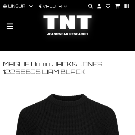
LINGUA
VALUTA
UOMO
DONNA
BRAND
MAGLIE Uomo JACK&JONES
12258695 LIAM BLACK