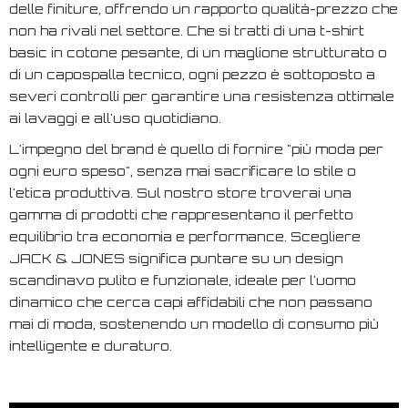
delle finiture, offrendo un rapporto qualità-prezzo che
non ha rivali nel settore. Che si tratti di una t-shirt
basic in cotone pesante, di un maglione strutturato o
di un capospalla tecnico, ogni pezzo è sottoposto a
severi controlli per garantire una resistenza ottimale
ai lavaggi e all'uso quotidiano.
L'impegno del brand è quello di fornire "più moda per
ogni euro speso", senza mai sacrificare lo stile o
l'etica produttiva. Sul nostro store troverai una
gamma di prodotti che rappresentano il perfetto
equilibrio tra economia e performance. Scegliere
JACK & JONES significa puntare su un design
scandinavo pulito e funzionale, ideale per l'uomo
dinamico che cerca capi affidabili che non passano
mai di moda, sostenendo un modello di consumo più
intelligente e duraturo.