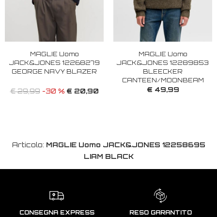
MAGLIE Uomo
MAGLIE Uomo
JACK&JONES 12268279
JACK&JONES 12289853
GEORGE NAVY BLAZER
BLEECKER
CANTEEN/MOONBEAM
€ 49,99
€ 20,90
€ 29,99
-30 %
Articolo:
MAGLIE Uomo JACK&JONES 12258695
LIAM BLACK
CONSEGNA EXPRESS
RESO GARANTITO