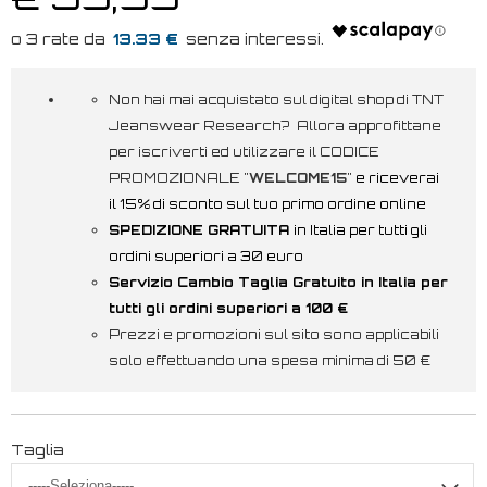
13.33 €
Non hai mai acquistato sul digital shop di TNT
Jeanswear Research? Allora approfittane
per iscriverti ed utilizzare il CODICE
PROMOZIONALE "
WELCOME15
"
e riceverai
il 15% di sconto sul tuo primo ordine online
SPEDIZIONE GRATUITA
in Italia per tutti gli
ordini superiori a 30 euro
Servizio Cambio Taglia Gratuito in Italia per
tutti gli ordini superiori a 100 €
Prezzi e promozioni sul sito sono applicabili
solo effettuando una spesa minima di 50 €
Taglia