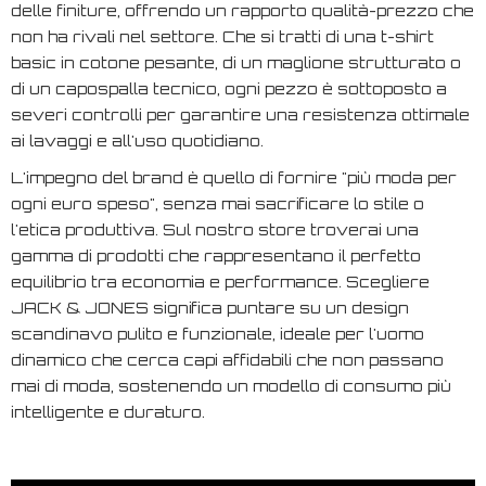
delle finiture, offrendo un rapporto qualità-prezzo che
non ha rivali nel settore. Che si tratti di una t-shirt
basic in cotone pesante, di un maglione strutturato o
di un capospalla tecnico, ogni pezzo è sottoposto a
severi controlli per garantire una resistenza ottimale
ai lavaggi e all'uso quotidiano.
L'impegno del brand è quello di fornire "più moda per
ogni euro speso", senza mai sacrificare lo stile o
l'etica produttiva. Sul nostro store troverai una
gamma di prodotti che rappresentano il perfetto
equilibrio tra economia e performance. Scegliere
JACK & JONES significa puntare su un design
scandinavo pulito e funzionale, ideale per l'uomo
dinamico che cerca capi affidabili che non passano
mai di moda, sostenendo un modello di consumo più
intelligente e duraturo.