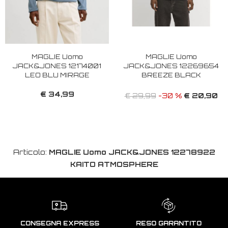
MAGLIE Uomo
MAGLIE Uomo
JACK&JONES 12174001
JACK&JONES 12269654
LEO BLU MIRAGE
BREEZE BLACK
€ 34,99
€ 20,90
€ 29,99
-30 %
Articolo:
MAGLIE Uomo JACK&JONES 12278922
KAITO ATMOSPHERE
CONSEGNA EXPRESS
RESO GARANTITO