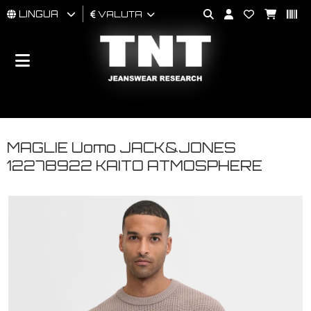
LINGUA
VALUTA
UOMO
DONNA
BRAND
MAGLIE Uomo JACK&JONES
12278922 KAITO ATMOSPHERE