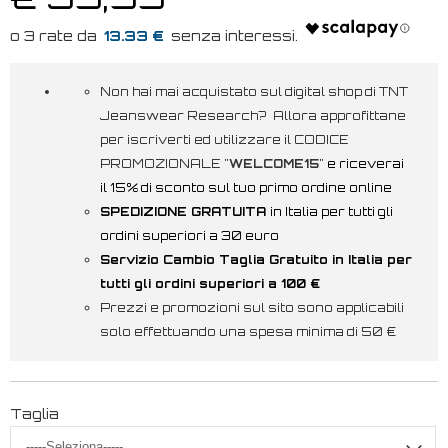
13.33 €
Non hai mai acquistato sul digital shop di TNT
Jeanswear Research? Allora approfittane
per iscriverti ed utilizzare il CODICE
PROMOZIONALE "
WELCOME15
"
e riceverai
il 15% di sconto sul tuo primo ordine online
SPEDIZIONE GRATUITA
in Italia per tutti gli
ordini superiori a 30 euro
Servizio Cambio Taglia Gratuito in Italia per
tutti gli ordini superiori a 100 €
Prezzi e promozioni sul sito sono applicabili
solo effettuando una spesa minima di 50 €
Taglia