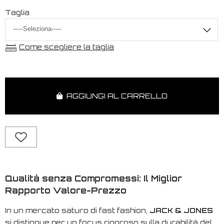
Taglia
Come scegliere la taglia
AGGIUNGI AL CARRELLO
Qualità senza Compromessi: Il Miglior
Rapporto Valore-Prezzo
In un mercato saturo di
fast fashion
,
JACK & JONES
si distingue per un focus rigoroso sulla durabilità del