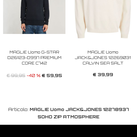
MAGLIE Uomo G-STAR
MAGLIE Uomo
D26123-D997 PREMIUM
JACK&JONES 12269031
CORE C742
CALVIN SEA SALT
€ 39,99
€ 59,95
€ 99,95
-40 %
Articolo:
MAGLIE Uomo JACK&JONES 12278937
SOHO ZIP ATMOSPHERE