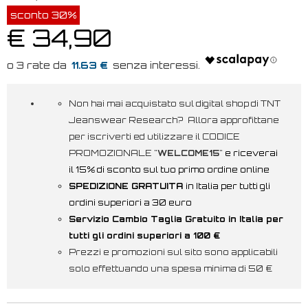
sconto 30%
€ 34,90
11.63 €
Non hai mai acquistato sul digital shop di TNT
Jeanswear Research? Allora approfittane
per iscriverti ed utilizzare il CODICE
PROMOZIONALE "
WELCOME15
"
e riceverai
il 15% di sconto sul tuo primo ordine online
SPEDIZIONE GRATUITA
in Italia per tutti gli
ordini superiori a 30 euro
Servizio Cambio Taglia Gratuito in Italia per
tutti gli ordini superiori a 100 €
Prezzi e promozioni sul sito sono applicabili
solo effettuando una spesa minima di 50 €