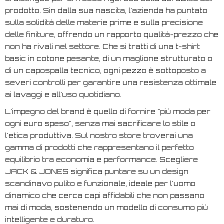
prodotto. Sin dalla sua nascita, l'azienda ha puntato
sulla solidità delle materie prime e sulla precisione
delle finiture, offrendo un rapporto qualità-prezzo che
non ha rivali nel settore. Che si tratti di una t-shirt
basic in cotone pesante, di un maglione strutturato o
di un capospalla tecnico, ogni pezzo è sottoposto a
severi controlli per garantire una resistenza ottimale
ai lavaggi e all'uso quotidiano.
L'impegno del brand è quello di fornire "più moda per
ogni euro speso", senza mai sacrificare lo stile o
l'etica produttiva. Sul nostro store troverai una
gamma di prodotti che rappresentano il perfetto
equilibrio tra economia e performance. Scegliere
JACK & JONES significa puntare su un design
scandinavo pulito e funzionale, ideale per l'uomo
dinamico che cerca capi affidabili che non passano
mai di moda, sostenendo un modello di consumo più
intelligente e duraturo.