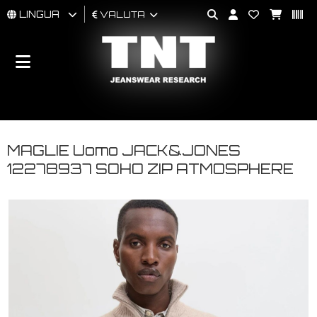
LINGUA
VALUTA
UOMO
DONNA
BRAND
MAGLIE Uomo JACK&JONES
12278937 SOHO ZIP ATMOSPHERE