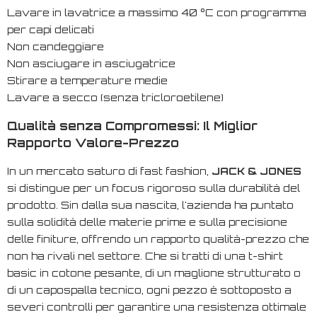
Lavare in lavatrice a massimo 40 °C con programma
per capi delicati
Non candeggiare
Non asciugare in asciugatrice
Stirare a temperature medie
Lavare a secco (senza tricloroetilene)
Qualità senza Compromessi: Il Miglior
Rapporto Valore-Prezzo
In un mercato saturo di
fast fashion
,
JACK & JONES
si distingue per un focus rigoroso sulla durabilità del
prodotto. Sin dalla sua nascita, l'azienda ha puntato
sulla solidità delle materie prime e sulla precisione
delle finiture, offrendo un rapporto qualità-prezzo che
non ha rivali nel settore. Che si tratti di una t-shirt
basic in cotone pesante, di un maglione strutturato o
di un capospalla tecnico, ogni pezzo è sottoposto a
severi controlli per garantire una resistenza ottimale