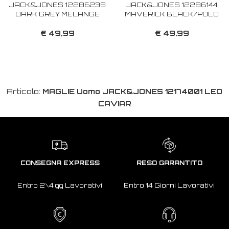
JACK&JONES 12286239
JACK&JONES 12286144
DARK GREY MELANGE
MAVERICK BLACK/POLO
€ 49,99
€ 49,99
Articolo:
MAGLIE Uomo JACK&JONES 12174001 LEO
CAVIAR
CONSEGNA EXPRESS
RESO GARANTITO
Entro 2\4 gg Lavorativi
Entro 14 Giorni Lavorativi