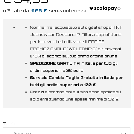
11.66 €
Non hai mai acquistato sul digital shop di TNT
Jeanswear Research? Allora approfittane
per iscriverti ed utilizzare il CODICE
PROMOZIONALE "
WELCOME15
"
e riceverai
il 15% di sconto sul tuo primo ordine online
SPEDIZIONE GRATUITA
in Italia per tutti gli
ordini superiori a 30 euro
Servizio Cambio Taglia Gratuito in Italia per
tutti gli ordini superiori a 100 €
Prezzi e promozioni sul sito sono applicabili
solo effettuando una spesa minima di 50 €
Taglia