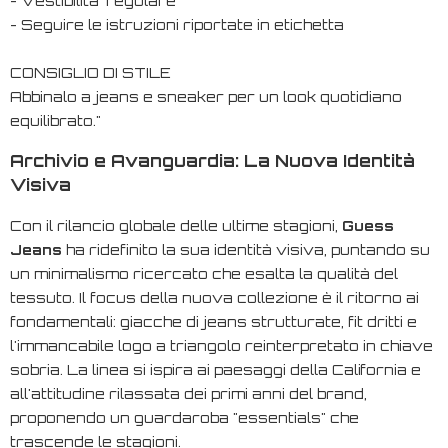
- Vestibilita' regolare
- Seguire le istruzioni riportate in etichetta
CONSIGLIO DI STILE
Abbinalo a jeans e sneaker per un look quotidiano
equilibrato."
Archivio e Avanguardia: La Nuova Identità
Visiva
Con il rilancio globale delle ultime stagioni,
Guess
Jeans
ha ridefinito la sua identità visiva, puntando su
un minimalismo ricercato che esalta la qualità del
tessuto. Il focus della nuova collezione è il ritorno ai
fondamentali: giacche di jeans strutturate, fit dritti e
l'immancabile logo a triangolo reinterpretato in chiave
sobria. La linea si ispira ai paesaggi della California e
all'attitudine rilassata dei primi anni del brand,
proponendo un guardaroba "essentials" che
trascende le stagioni.