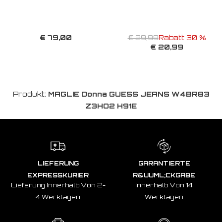
€ 79,00
€ 29,99
Rabatt 30 %
€ 20,99
Produkt:
MAGLIE Donna GUESS JEANS W4BR83
Z3HO2 H91E
LIEFERUNG
GARANTIERTE
EXPRESSKURIER
R&UUML;CKGABE
Lieferung Innerhalb Von 2-
Innerhalb Von 14
4 Werktagen
Werktagen