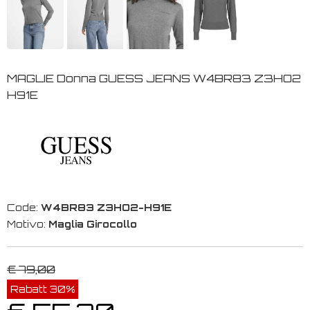
MAGLIE Donna GUESS JEANS W4BR83 Z3HO2
H91E
Code:
W4BR83 Z3HO2-H91E
Motivo:
Maglia Girocollo
€ 79,00
Rabatt 30%