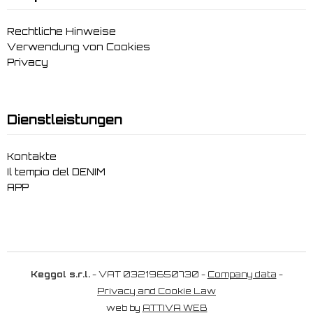
Rechtliche Hinweise
Verwendung von Cookies
Privacy
Dienstleistungen
Kontakte
Il tempio del DENIM
APP
Keggol s.r.l.
- VAT 03219650730 -
Company data
-
Privacy and Cookie Law
web by
ATTIVA WEB