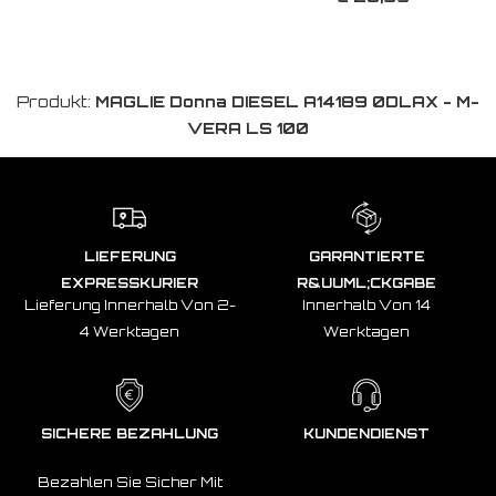
Produkt:
MAGLIE Donna DIESEL A14189 0DLAX - M-
VERA LS 100
LIEFERUNG
GARANTIERTE
EXPRESSKURIER
R&UUML;CKGABE
Lieferung Innerhalb Von 2-
Innerhalb Von 14
4 Werktagen
Werktagen
SICHERE BEZAHLUNG
KUNDENDIENST
Bezahlen Sie Sicher Mit