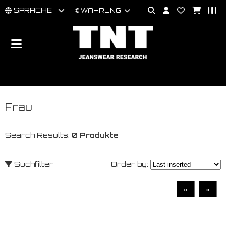
SPRACHE
WÄHRUNG
MÄNNER
FRAU
BRAND
Frau
Search Results:
0 Produkte
Suchfilter
Order by:
«
»