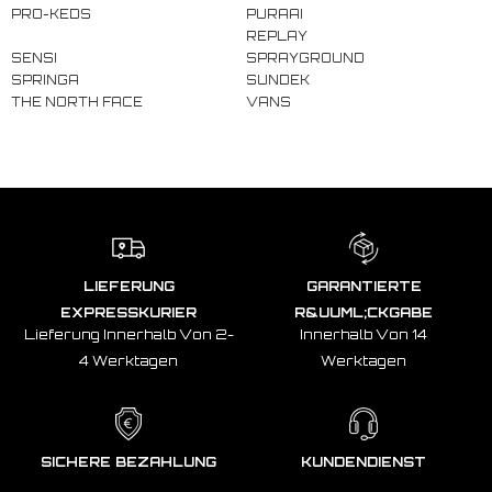
PRO-KEDS
PURAAI
REPLAY
SENSI
SPRAYGROUND
SPRINGA
SUNDEK
THE NORTH FACE
VANS
LIEFERUNG
GARANTIERTE
EXPRESSKURIER
R&UUML;CKGABE
Lieferung Innerhalb Von 2-
Innerhalb Von 14
4 Werktagen
Werktagen
SICHERE BEZAHLUNG
KUNDENDIENST