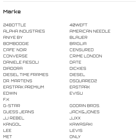
Marke
24BOTTLE
40WEFT
ALPHA INDUSTRIES
AMERICAN NEEDLE
ANIYE BY
BLAUER
BOMBOOGIE
BRIGLIA
CAFE' NOIR
CENSURED
CONVERSE
CRIME LONDON
DANIELE FIESOLI
DATE
DIADORA
DICKIES
DIESEL TIME FRAMES
DIESEL
DR. MARTENS
DSQUARED2
EASTPAK PREMIUM
EASTPAK
EDWIN
EVISU
F..K
G-STAR
GOORIN BROS.
GUESS JEANS
JACK&JONES
JJ REBEL
JJXX
KANGOL
KAWASAKI
LEE
LEVIS
MET
ONLY