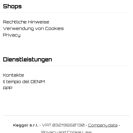
Shops
Rechtliche Hinweise
Verwendung von Cookies
Privacy
Dienstleistungen
Kontakte
Il tempio del DENIM
APP
Keggol s.r.l.
- VAT 03219650730 -
Company data
-
Privacy and Cookie Law