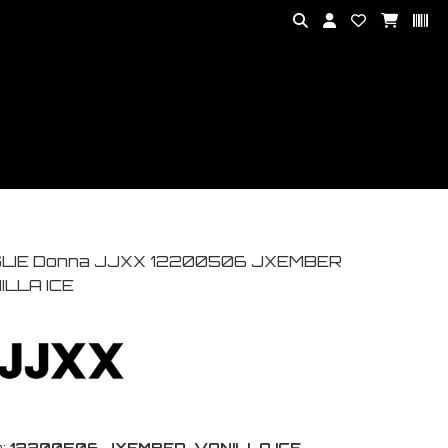
LIE Donna JJXX 12200506 JXEMBER
ILLA ICE
:
12200506 JXEMBER-VANILLA ICE