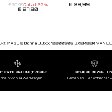
€ 39,99
€ 39,99
Rabatt 30 %
€ 27,90
ukt:
MAGLIE Donna JJXX 12200506 JXEMBER VANILL
TIERTE R&UUML;CKGABE
SICHERE BEZAHLU
erhalb Von 14 Werktagen
Bezahlen Sie Sicher Mit 