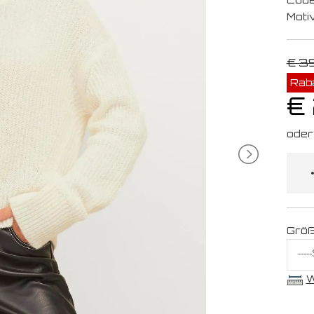
Moti
€ 3
Rab
€
Grö
W