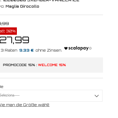
vo:
Maglia Girocollo
9,99
att 30%
 27,99
9.33 €
PROMOCODE 15% :
WELCOME 15%
ße
ie man die Größe wählt