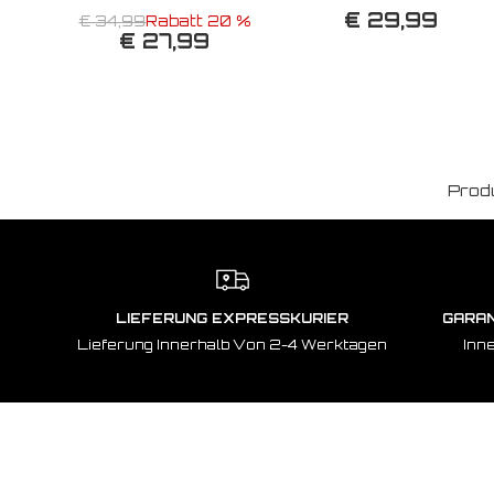
€ 29,99
€ 34,99
Rabatt 20 %
€ 27,99
Prod
LIEFERUNG EXPRESSKURIER
GARAN
Lieferung Innerhalb Von 2-4 Werktagen
Inn