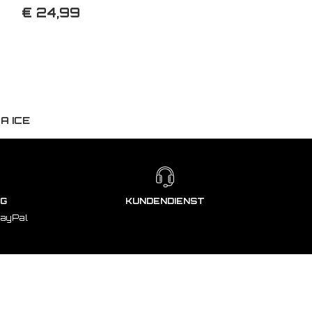
€ 24,99
A ICE
NG
KUNDENDIENST
PayPal