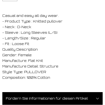
Casual and easy all day wear.
- Product Type : Knitted pullover
- Neck : O-Neck
- Sleeve : Long Sleeves (L/S)
- Length/Size : Regular
- Fit : Loose Fit
Quality Description
Gender: Female
Manufacture: Flat Knit
Manufacture Detail: Structure
Style Type: PULLOVER
Composition: 100% Cotton
Fordern Sie Informationen für diesen Artikel