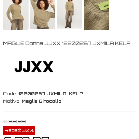
MAGLIE Donna JJXX 12200267 JXMILA KELP
Code:
12200267 JXMILA-KELP
Motivo:
Maglia Girocollo
€ 39,99
Rabatt 30%