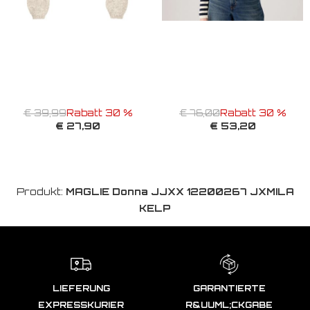
€ 39,99
Rabatt 30 %
€ 76,00
Rabatt 30 %
€ 27,90
€ 53,20
Produkt:
MAGLIE Donna JJXX 12200267 JXMILA
KELP
LIEFERUNG
GARANTIERTE
EXPRESSKURIER
R&UUML;CKGABE