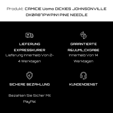
Produkt:
CAMICIE Uomo DICKIES JOHNSONVILLE
DK0A87PWPIN1 PINE NEEDLE
LIEFERUNG
GARANTIERTE
EXPRESSKURIER
R&UUML;CKGABE
Lieferung Innerhalb Von 2-
Innerhalb Von 14
4 Werktagen
Werktagen
SICHERE BEZAHLUNG
KUNDENDIENST
Bezahlen Sie Sicher Mit
PayPal