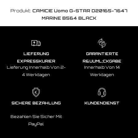
Produkt:
CAMICIE Uomo G-STAR D20165-7647
MARINE B564 BLACK
LIEFERUNG
GARANTIERTE
EXPRESSKURIER
R&UUML;CKGABE
Lieferung Innerhalb Von 2-
Innerhalb Von 14
4 Werktagen
Werktagen
SICHERE BEZAHLUNG
KUNDENDIENST
Bezahlen Sie Sicher Mit
PayPal