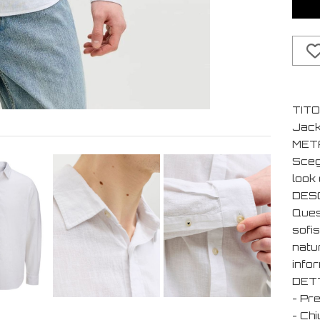
TIT
Jack
MET
Scegl
look 
DESC
Ques
sofis
natu
infor
DET
- Pre
- Chi