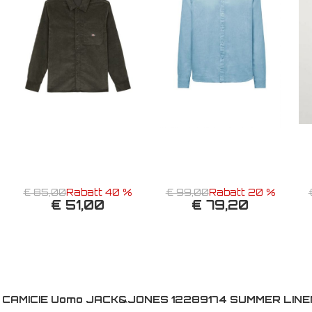
€ 85,00
Rabatt 40 %
€ 99,00
Rabatt 20 %
€ 51,00
€ 79,20
:
CAMICIE Uomo JACK&JONES 12289174 SUMMER LINE