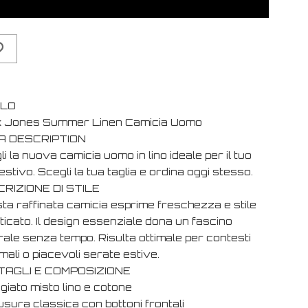
OLO
 Jones Summer Linen Camicia Uomo
A DESCRIPTION
i la nuova camicia uomo in lino ideale per il tuo
estivo. Scegli la tua taglia e ordina oggi stesso.
RIZIONE DI STILE
ta raffinata camicia esprime freschezza e stile
ticato. Il design essenziale dona un fascino
rale senza tempo. Risulta ottimale per contesti
mali o piacevoli serate estive.
TAGLI E COMPOSIZIONE
giato misto lino e cotone
usura classica con bottoni frontali