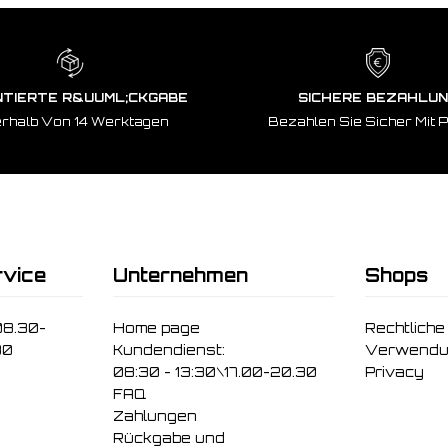
TIERTE R&UUML;CKGABE
SICHERE BEZAHLU
erhalb Von 14 Werktagen
Bezahlen Sie Sicher Mit 
vice
Unternehmen
Shops
08.30-
Home page
Rechtliche
30
Kundendienst:
Verwendu
08:30 - 13:30\17.00-20.30
Privacy
FAQ
Zahlungen
Rückgabe und