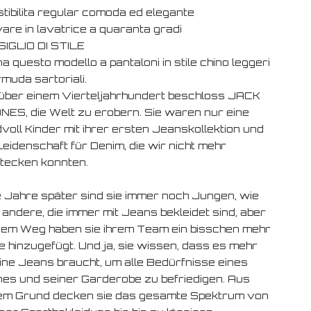
stibilita regular comoda ed elegante
vare in lavatrice a quaranta gradi
IGLIO DI STILE
a questo modello a pantaloni in stile chino leggeri
muda sartoriali.
über einem Vierteljahrhundert beschloss JACK
NES, die Welt zu erobern. Sie waren nur eine
voll Kinder mit ihrer ersten Jeanskollektion und
Leidenschaft für Denim, die wir nicht mehr
tecken konnten.
e Jahre später sind sie immer noch Jungen, wie
 andere, die immer mit Jeans bekleidet sind, aber
dem Weg haben sie ihrem Team ein bisschen mehr
e hinzugefügt. Und ja, sie wissen, dass es mehr
eine Jeans braucht, um alle Bedürfnisse eines
es und seiner Garderobe zu befriedigen. Aus
em Grund decken sie das gesamte Spektrum von