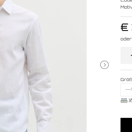
Moti
€
Grö
W