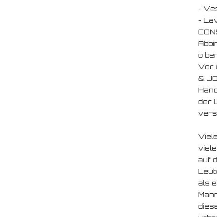
- Ve
- La
CONS
Abbin
o ber
Vor 
& JO
Hand
der 
vers
Viel
viele
auf 
Leut
als 
Mann
dies