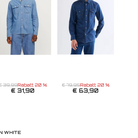
€ 39,99
Rabatt 20 %
€ 79,95
Rabatt 20 %
€ 31,90
€ 63,90
N WHITE