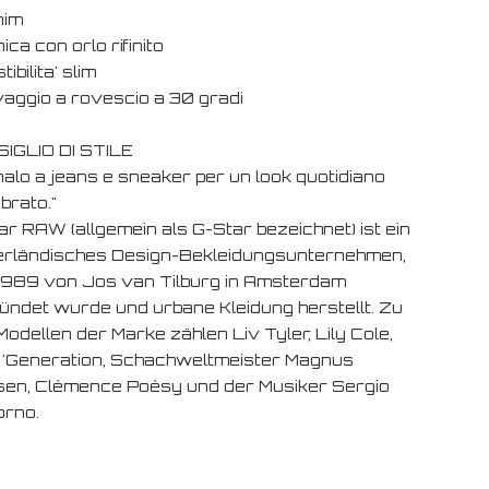
nim
ica con orlo rifinito
tibilita' slim
vaggio a rovescio a 30 gradi
IGLIO DI STILE
nalo a jeans e sneaker per un look quotidiano
ibrato."
ar RAW (allgemein als G-Star bezeichnet) ist ein
erländisches Design-Bekleidungsunternehmen,
1989 von Jos van Tilburg in Amsterdam
ündet wurde und urbane Kleidung herstellt. Zu
odellen der Marke zählen Liv Tyler, Lily Cole,
s 'Generation, Schachweltmeister Magnus
sen, Clémence Poésy und der Musiker Sergio
orno.