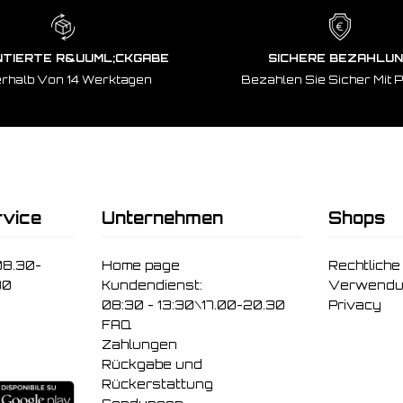
TIERTE R&UUML;CKGABE
SICHERE BEZAHLU
erhalb Von 14 Werktagen
Bezahlen Sie Sicher Mit 
vice
Unternehmen
Shops
08.30-
Home page
Rechtliche
30
Kundendienst:
Verwendu
08:30 - 13:30\17.00-20.30
Privacy
FAQ
Zahlungen
Rückgabe und
Rückerstattung