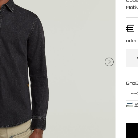
Moti
€
Grö
W