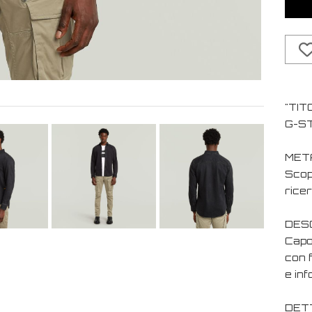
"TIT
G-ST
MET
Scopr
ricer
DESC
Capo 
con f
e inf
DET