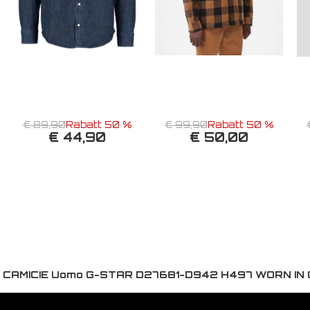
€ 89,90
Rabatt 50 %
€ 99,90
Rabatt 50 %
€ 44,90
€ 50,00
:
CAMICIE Uomo G-STAR D27681-D942 H497 WORN IN