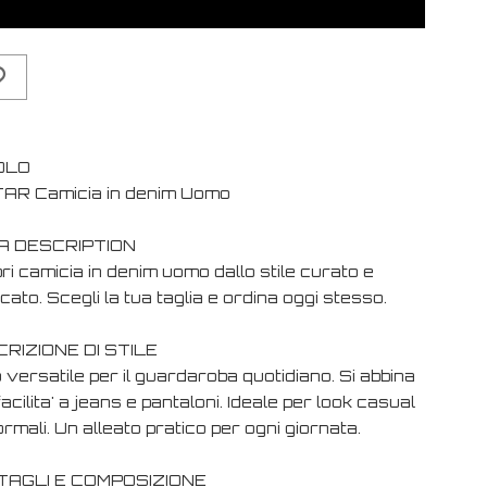
OLO
AR Camicia in denim Uomo
A DESCRIPTION
i camicia in denim uomo dallo stile curato e
cato. Scegli la tua taglia e ordina oggi stesso.
RIZIONE DI STILE
versatile per il guardaroba quotidiano. Si abbina
acilita' a jeans e pantaloni. Ideale per look casual
ormali. Un alleato pratico per ogni giornata.
TAGLI E COMPOSIZIONE