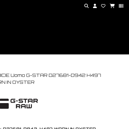
ICIE Uomo G-STAR D27681-D942 H497
N IN OYSTER
:
D27681-D942-H497 WORN IN OYSTER