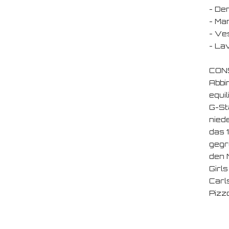
- De
- Man
- Ves
- La
CONS
Abbi
equil
G-St
nied
das 
gegr
den M
Girl
Carl
Pizz