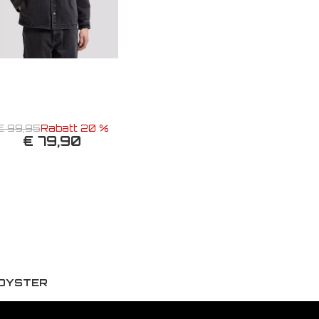
€ 99,95
Rabatt 20 %
€ 79,90
 OYSTER