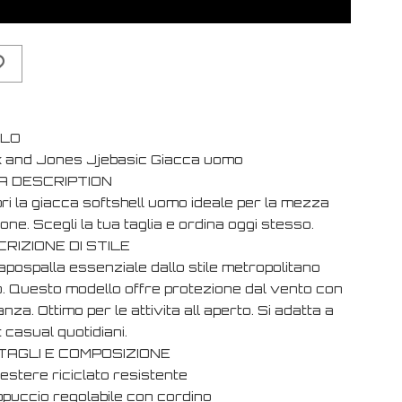
OLO
 and Jones Jjebasic Giacca uomo
A DESCRIPTION
ri la giacca softshell uomo ideale per la mezza
one. Scegli la tua taglia e ordina oggi stesso.
RIZIONE DI STILE
apospalla essenziale dallo stile metropolitano
to. Questo modello offre protezione dal vento con
nza. Ottimo per le attivita all aperto. Si adatta a
t casual quotidiani.
TAGLI E COMPOSIZIONE
iestere riciclato resistente
ppuccio regolabile con cordino