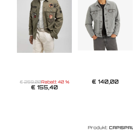
€ 140,00
€ 259,00
Rabatt 40 %
€ 155,40
Produkt:
CAPISPA