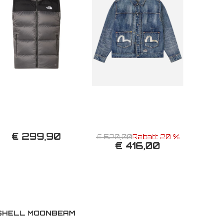
€ 299,90
€ 520,00
Rabatt 20 %
€ 416,00
TSHELL MOONBEAM