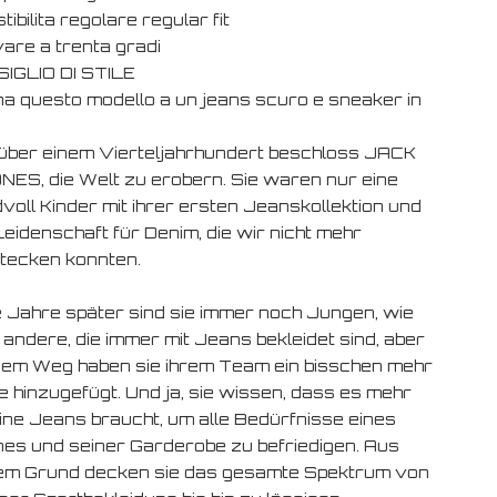
tibilita regolare regular fit
vare a trenta gradi
IGLIO DI STILE
na questo modello a un jeans scuro e sneaker in
.
über einem Vierteljahrhundert beschloss JACK
NES, die Welt zu erobern. Sie waren nur eine
voll Kinder mit ihrer ersten Jeanskollektion und
Leidenschaft für Denim, die wir nicht mehr
tecken konnten.
e Jahre später sind sie immer noch Jungen, wie
 andere, die immer mit Jeans bekleidet sind, aber
dem Weg haben sie ihrem Team ein bisschen mehr
e hinzugefügt. Und ja, sie wissen, dass es mehr
eine Jeans braucht, um alle Bedürfnisse eines
es und seiner Garderobe zu befriedigen. Aus
em Grund decken sie das gesamte Spektrum von