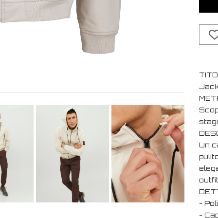
TIT
Jack
MET
Scop
stagi
DESC
Un c
puli
elega
outfi
DET
- Pol
- Ca