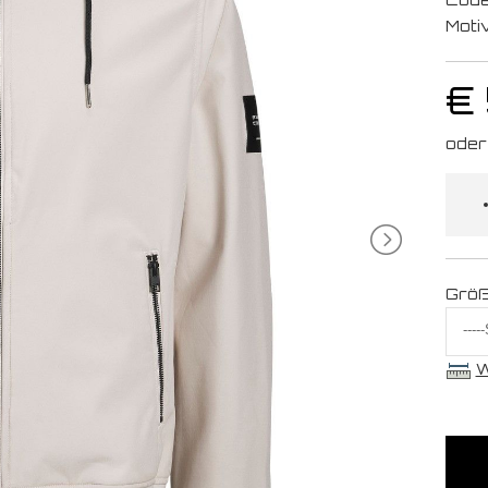
Moti
€
Grö
W