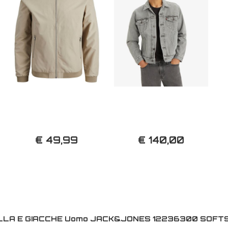
€ 49,99
€ 140,00
LLA E GIACCHE Uomo JACK&JONES 12236300 SOF