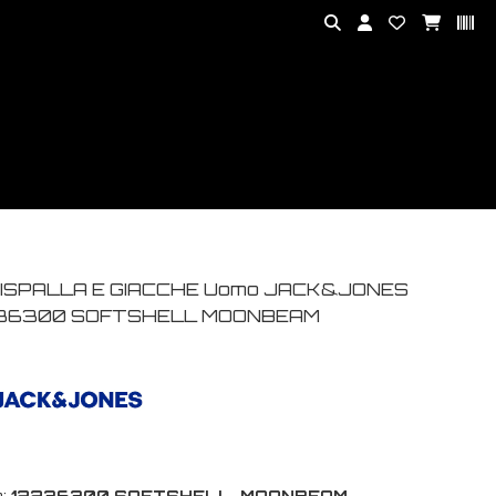
ISPALLA E GIACCHE Uomo JACK&JONES
36300 SOFTSHELL MOONBEAM
:
12236300 SOFTSHELL-MOONBEAM