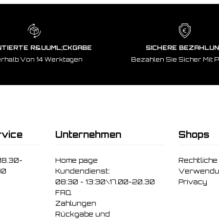
TIERTE R&UUML;CKGABE
SICHERE BEZAHLU
erhalb Von 14 Werktagen
Bezahlen Sie Sicher Mit 
vice
Unternehmen
Shops
08.30-
Home page
Rechtliche
30
Kundendienst:
Verwendu
08:30 - 13:30\17.00-20.30
Privacy
FAQ
Zahlungen
Rückgabe und