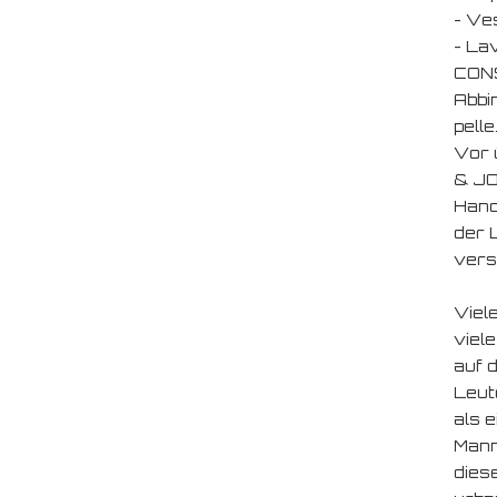
- Ves
- La
CONS
Abbi
pelle
Vor 
& JO
Hand
der 
vers
Viel
viele
auf 
Leut
als 
Mann
dies