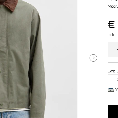
Moti
€
Grö
W