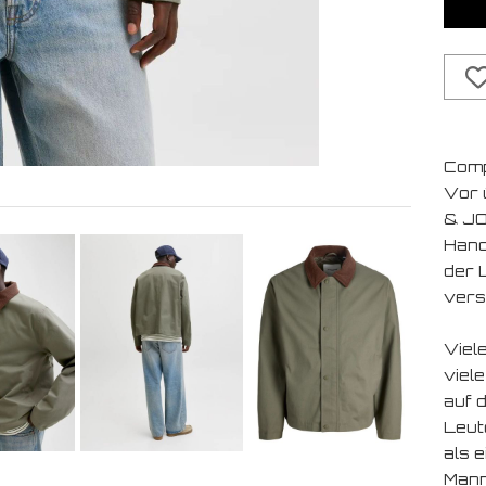
Comp
Vor 
& JO
Hand
der 
vers
Viel
viele
auf 
Leut
als 
Mann