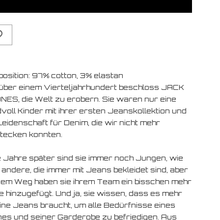
osition: 97% cotton, 3% elastan
über einem Vierteljahrhundert beschloss JACK
NES, die Welt zu erobern. Sie waren nur eine
voll Kinder mit ihrer ersten Jeanskollektion und
Leidenschaft für Denim, die wir nicht mehr
tecken konnten.
e Jahre später sind sie immer noch Jungen, wie
 andere, die immer mit Jeans bekleidet sind, aber
dem Weg haben sie ihrem Team ein bisschen mehr
e hinzugefügt. Und ja, sie wissen, dass es mehr
eine Jeans braucht, um alle Bedürfnisse eines
es und seiner Garderobe zu befriedigen. Aus