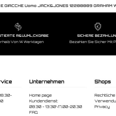
 E GIACCHE Uomo JACK&JONES 12288889 GRAHAM 
TIERTE R&UUML;CKGABE
SICHERE BEZAHLU
erhalb Von 14 Werktagen
Bezahlen Sie Sicher Mit 
vice
Unternehmen
Shops
08.30-
Home page
Rechtliche
30
Kundendienst:
Verwendu
08:30 - 13:30\17.00-20.30
Privacy
FAQ