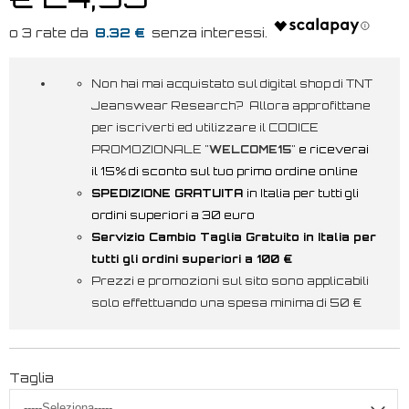
8.32 €
Non hai mai acquistato sul digital shop di TNT
Jeanswear Research? Allora approfittane
per iscriverti ed utilizzare il CODICE
PROMOZIONALE "
WELCOME15
"
e riceverai
il 15% di sconto sul tuo primo ordine online
SPEDIZIONE GRATUITA
in Italia per tutti gli
ordini superiori a 30 euro
Servizio Cambio Taglia Gratuito in Italia per
tutti gli ordini superiori a 100 €
Prezzi e promozioni sul sito sono applicabili
solo effettuando una spesa minima di 50 €
Taglia