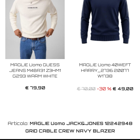
MAGLIE Uomo GUESS
MAGLIE Uomo 40WEFT
JEANS M4BR31 Z3HM1
HARRY_2736 20077
G293 WARM WHITE
W1738
€ 79,90
€ 49,00
€ 70,00
-30 %
Articolo:
MAGLIE Uomo JACK&JONES 12242948
GRID CABLE CREW NAVY BLAZER