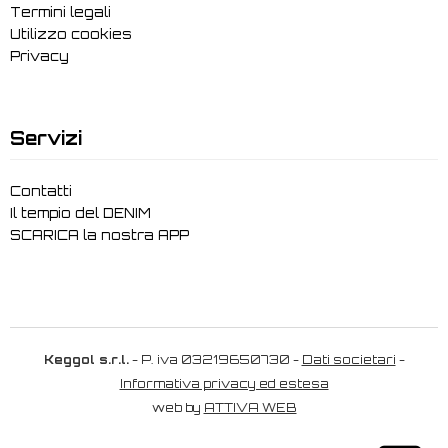
Termini legali
Utilizzo cookies
Privacy
Servizi
Contatti
Il tempio del DENIM
SCARICA la nostra APP
Keggol s.r.l.
- P. iva 03219650730 -
Dati societari
-
Informativa privacy ed estesa
web by
ATTIVA WEB