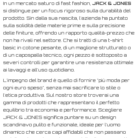
In un mercato saturo di
fast fashion
,
JACK & JONES
si distingue per un focus rigoroso sulla durabilità del
prodotto. Sin dalla sua nascita, l'azienda ha puntato
sulla solidità delle materie prime e sulla precisione
delle finiture, offrendo un rapporto qualità-prezzo che
non ha rivali nel settore. Che si tratti di una t-shirt
basic in cotone pesante, di un maglione strutturato o
di un capospalla tecnico, ogni pezzo è sottoposto a
severi controlli per garantire una resistenza ottimale
ai lavaggi e all'uso quotidiano.
L'impegno del brand è quello di fornire "più moda per
ogni euro speso", senza mai sacrificare lo stile o
l'etica produttiva. Sul nostro store troverai una
gamma di prodotti che rappresentano il perfetto
equilibrio tra economia e performance. Scegliere
JACK & JONES significa puntare su un design
scandinavo pulito e funzionale, ideale per l'uomo
dinamico che cerca capi affidabili che non passano