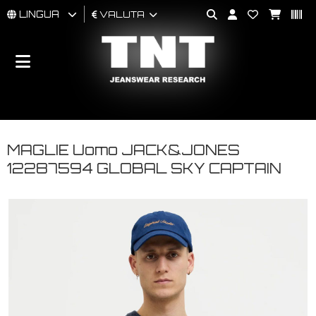
LINGUA
VALUTA
UOMO
DONNA
BRAND
MAGLIE Uomo JACK&JONES
12287594 GLOBAL SKY CAPTAIN