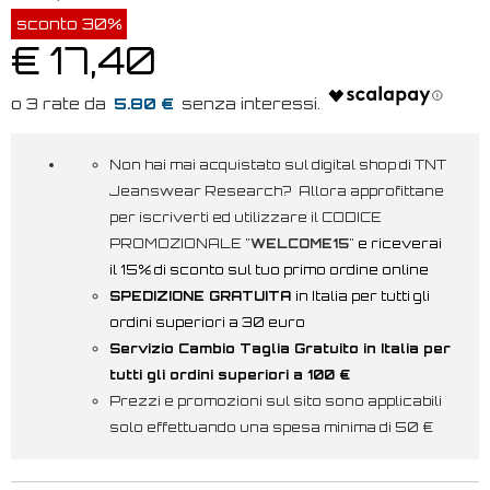
sconto 30%
€ 17,40
5.80 €
Non hai mai acquistato sul digital shop di TNT
Jeanswear Research? Allora approfittane
per iscriverti ed utilizzare il CODICE
PROMOZIONALE "
WELCOME15
"
e riceverai
il 15% di sconto sul tuo primo ordine online
SPEDIZIONE GRATUITA
in Italia per tutti gli
ordini superiori a 30 euro
Servizio Cambio Taglia Gratuito in Italia per
tutti gli ordini superiori a 100 €
Prezzi e promozioni sul sito sono applicabili
solo effettuando una spesa minima di 50 €