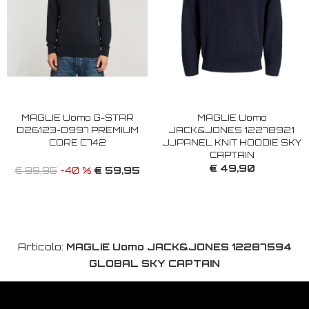
MAGLIE Uomo G-STAR
MAGLIE Uomo
D26123-D997 PREMIUM
JACK&JONES 12278921
CORE C742
JJPANEL KNIT HOODIE SKY
CAPTAIN
€ 49,90
€ 59,95
€ 99,95
-40 %
Articolo:
MAGLIE Uomo JACK&JONES 12287594
GLOBAL SKY CAPTAIN