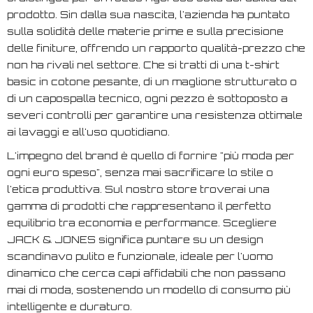
prodotto. Sin dalla sua nascita, l'azienda ha puntato
sulla solidità delle materie prime e sulla precisione
delle finiture, offrendo un rapporto qualità-prezzo che
non ha rivali nel settore. Che si tratti di una t-shirt
basic in cotone pesante, di un maglione strutturato o
di un capospalla tecnico, ogni pezzo è sottoposto a
severi controlli per garantire una resistenza ottimale
ai lavaggi e all'uso quotidiano.
L'impegno del brand è quello di fornire "più moda per
ogni euro speso", senza mai sacrificare lo stile o
l'etica produttiva. Sul nostro store troverai una
gamma di prodotti che rappresentano il perfetto
equilibrio tra economia e performance. Scegliere
JACK & JONES significa puntare su un design
scandinavo pulito e funzionale, ideale per l'uomo
dinamico che cerca capi affidabili che non passano
mai di moda, sostenendo un modello di consumo più
intelligente e duraturo.