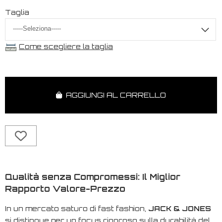
Taglia
Come scegliere la taglia
AGGIUNGI AL CARRELLO
Qualità senza Compromessi: Il Miglior
Rapporto Valore-Prezzo
In un mercato saturo di
fast fashion
,
JACK & JONES
si distingue per un focus rigoroso sulla durabilità del