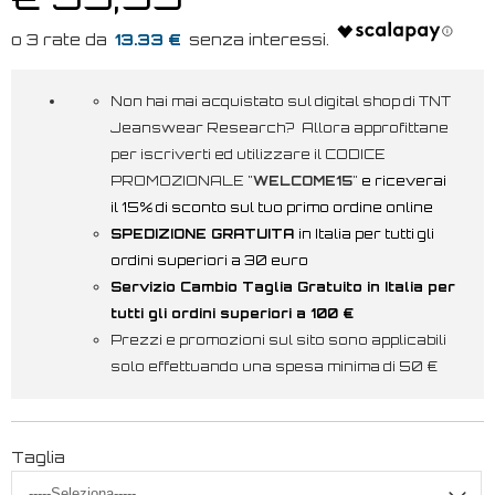
13.33 €
Non hai mai acquistato sul digital shop di TNT
Jeanswear Research? Allora approfittane
per iscriverti ed utilizzare il CODICE
PROMOZIONALE "
WELCOME15
"
e riceverai
il 15% di sconto sul tuo primo ordine online
SPEDIZIONE GRATUITA
in Italia per tutti gli
ordini superiori a 30 euro
Servizio Cambio Taglia Gratuito in Italia per
tutti gli ordini superiori a 100 €
Prezzi e promozioni sul sito sono applicabili
solo effettuando una spesa minima di 50 €
Taglia