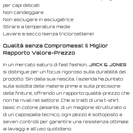
per capi delicati
Non candeggiare
Non asciugare in asciugatrice
Stirare a temperature medie
Lavare a secco (senza tricloroetilene)
Qualità senza Compromessi: Il Miglior
Rapporto Valore-Prezzo
In un mercato saturo di
fast fashion
,
JACK & JONES
si distingue per un focus rigoroso sulla durabilità del
prodotto. Sin dalla sua nascita, l'azienda ha puntato
sulla solidità delle materie prime e sulla precisione
delle finiture, offrendo un rapporto qualità-prezzo che
non ha rivali nel settore. Che si tratti di una t-shirt
basic in cotone pesante, di un maglione strutturato o
di un capospalla tecnico, ogni pezzo è sottoposto a
severi controlli per garantire una resistenza ottimale
ai lavaggi e all'uso quotidiano.