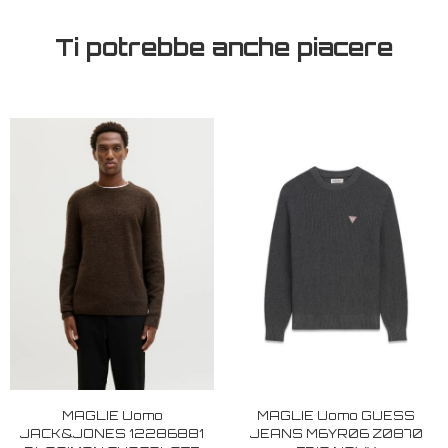
Ti potrebbe anche piacere
MAGLIE Uomo
MAGLIE Uomo GUESS
JACK&JONES 12286881
JEANS M6YR06 Z0870