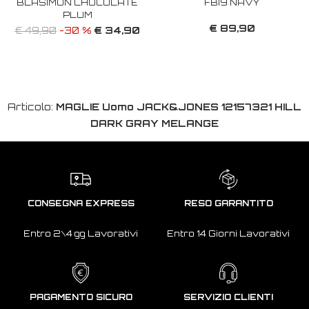
BLASIMON CHOCOLATE
FBI9 NAVY
PLUM
€ 89,90
€ 34,90
€ 49,90
-30 %
Articolo:
MAGLIE Uomo JACK&JONES 12157321 HILL
DARK GRAY MELANGE
CONSEGNA EXPRESS
RESO GARANTITO
Entro 2\4 gg Lavorativi
Entro 14 Giorni Lavorativi
PAGAMENTO SICURO
SERVIZIO CLIENTI