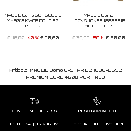
MAGLIE Uomo BOMBOOGIE
MAGLIE Uomo
MM9313 KWC5 POLO 90
JACK&JONES 12236815
BLACK
MATT OTTER
€ 70,80
€ 20,00
€ 118,00
-40 %
€ 39,99
-50 %
Articolo:
MAGLIE Uomo G-STAR D27686-B692
PREMIUM CORE 4608 PORT RED
CONSEGNA EXPRESS
RESO GARANTITO
Entro 2\4 gg Lavorativi
Entro 14 Giorni Lavorativi