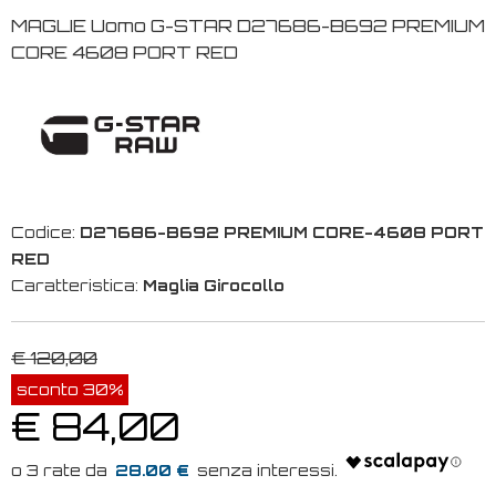
MAGLIE Uomo G-STAR D27686-B692 PREMIUM
CORE 4608 PORT RED
Codice:
D27686-B692 PREMIUM CORE-4608 PORT
RED
Caratteristica:
Maglia Girocollo
€ 120,00
sconto 30%
€ 84,00
28.00 €