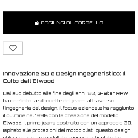
AGGIUNGI AL CARRELLO
Innovazione 3D e Design Ingegneristico: Il
Culto dell'Elwood
Dal suo debutto alla fine degli anni '80,
G-Star RAW
ha ridefinito la silhouette del jeans attraverso
l'ingegneria del design. Il focus aziendale ha raggiunto
il culmine nel 1996 con la creazione del modello
Elwood
, il primo jeans costruito con un approccio
3D
.
Ispirato alle protezioni dei motociclisti, questo design
utilizza cuciture modellate e inserti articolati che