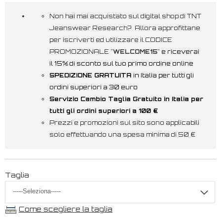
Non hai mai acquistato sul digital shop di TNT
Jeanswear Research? Allora approfittane
per iscriverti ed utilizzare il CODICE
PROMOZIONALE "
WELCOME15
"
e riceverai
il 15% di sconto sul tuo primo ordine online
SPEDIZIONE GRATUITA
in Italia per tutti gli
ordini superiori a 30 euro
Servizio Cambio Taglia Gratuito in Italia per
tutti gli ordini superiori a 100 €
Prezzi e promozioni sul sito sono applicabili
solo effettuando una spesa minima di 50 €
Taglia
Come scegliere la taglia