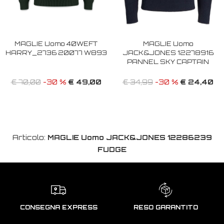
MAGLIE Uomo 40WEFT
MAGLIE Uomo
HARRY_2736 20077 W893
JACK&JONES 12278916
PANNEL SKY CAPTAIN
€ 49,00
€ 24,40
€ 70,00
-30 %
€ 34,99
-30 %
Articolo:
MAGLIE Uomo JACK&JONES 12286239
FUDGE
CONSEGNA EXPRESS
RESO GARANTITO