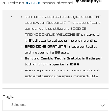
16.66 €
Non hai mai acquistato sul digital shop di TNT
Jeanswear Research? Allora approfittane
per iscriverti ed utilizzare il CODICE
PROMOZIONALE "
WELCOME15
"
e riceverai
il 15% di sconto sul tuo primo ordine online
SPEDIZIONE GRATUITA
in Italia per tutti gli
ordini superiori a 30 euro
Servizio Cambio Taglia Gratuito in Italia per
tutti gli ordini superiori a 100 €
Prezzi e promozioni sul sito sono applicabili
solo effettuando una spesa minima di 50 €
Taglia