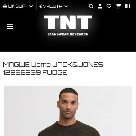
LINGUA
VALUTA
UOMO
DONNA
BRAND
MAGLIE Uomo JACK&JONES
12286239 FUDGE