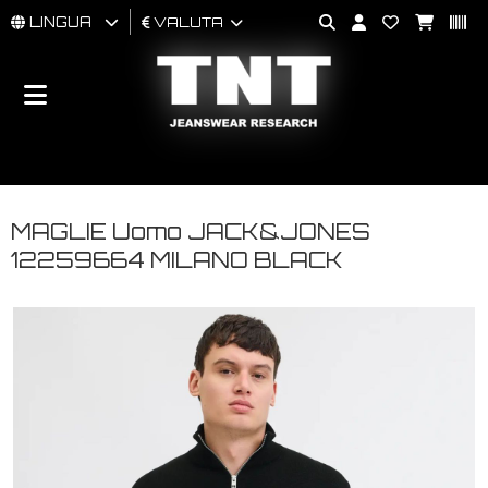
LINGUA
VALUTA
UOMO
DONNA
BRAND
MAGLIE Uomo JACK&JONES
12259664 MILANO BLACK