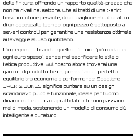
delle finiture, offrendo un rapporto qualità-prezzo che
non ha rivali nel settore. Che si tratti di una t-shirt
basic in cotone pesante, di un maglione strutturato o
di un capospalla tecnico, ogni pezzo è sottoposto a
severi controlli per garantire una resistenza ottimale
ai lavaggi e all'uso quotidiano.
L'impegno del brand è quello di fornire "più moda per
ogni euro speso", senza mai sacrificare lo stile o
l'etica produttiva. Sul nostro store troverai una
gamma di prodotti che rappresentano il perfetto
equilibrio tra economia e performance. Scegliere
JACK & JONES significa puntare su un design
scandinavo pulito e funzionale, ideale per l'uomo
dinamico che cerca capi affidabili che non passano
mai di moda, sostenendo un modello di consumo più
intelligente e duraturo.