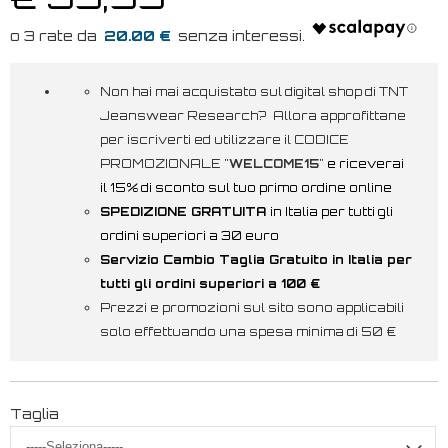
20.00 €
Non hai mai acquistato sul digital shop di TNT
Jeanswear Research? Allora approfittane
per iscriverti ed utilizzare il CODICE
PROMOZIONALE "
WELCOME15
"
e riceverai
il 15% di sconto sul tuo primo ordine online
SPEDIZIONE GRATUITA
in Italia per tutti gli
ordini superiori a 30 euro
Servizio Cambio Taglia Gratuito in Italia per
tutti gli ordini superiori a 100 €
Prezzi e promozioni sul sito sono applicabili
solo effettuando una spesa minima di 50 €
Taglia