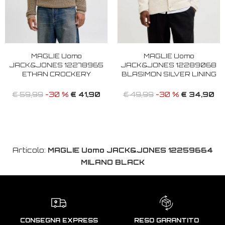
MAGLIE Uomo
MAGLIE Uomo
JACK&JONES 12278965
JACK&JONES 12289068
ETHAN CROCKERY
BLASIMON SILVER LINING
€ 41,90
€ 34,90
€ 59,99
-30 %
€ 49,99
-30 %
Articolo:
MAGLIE Uomo JACK&JONES 12259664
MILANO BLACK
CONSEGNA EXPRESS
RESO GARANTITO