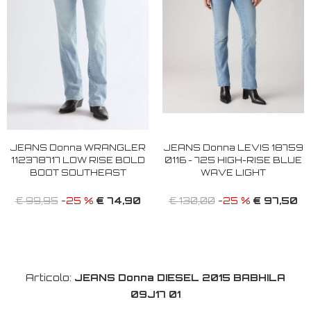
JEANS Donna WRANGLER
JEANS Donna LEVIS 18759
112378717 LOW RISE BOLD
0116 - 725 HIGH-RISE BLUE
BOOT SOUTHEAST
WAVE LIGHT
€ 74,90
€ 97,50
€ 99,95
-25 %
€ 130,00
-25 %
Articolo:
JEANS Donna DIESEL 2015 BABHILA
09J17 01