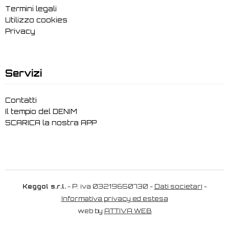
Termini legali
Utilizzo cookies
Privacy
Servizi
Contatti
Il tempio del DENIM
SCARICA la nostra APP
Keggol s.r.l.
- P. iva 03219650730 -
Dati societari
-
Informativa privacy ed estesa
web by
ATTIVA WEB