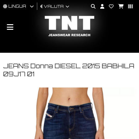
LINGUA
VALUTA
UOMO
DONNA
BRAND
JEANS Donna DIESEL 2015 BABHILA
09J17 01