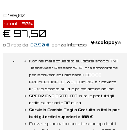
€ 195,00
sconto 50%
€ 97,50
32.50 €
Non hai mai acquistato sul digital shop di TNT
Jeanswear Research? Allora approfittane
per iscriverti ed utilizzare il CODICE
PROMOZIONALE "
WELCOME15
"
e riceverai
il 15% di sconto sul tuo primo ordine online
SPEDIZIONE GRATUITA
in Italia per tutti gli
ordini superiori a 30 euro
Servizio Cambio Taglia Gratuito in Italia per
tutti gli ordini superiori a 100 €
Prezzi e promozioni sul sito sono applicabili