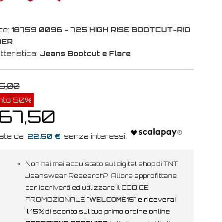
ce:
18759 0096 - 725 HIGH RISE BOOTCUT-RIO
DER
tteristica:
Jeans Bootcut e Flare
5,00
nto 50%
 67,50
22.50 €
Non hai mai acquistato sul digital shop di TNT
Jeanswear Research? Allora approfittane
per iscriverti ed utilizzare il CODICE
PROMOZIONALE "
WELCOME15
"
e riceverai
il 15% di sconto sul tuo primo ordine online