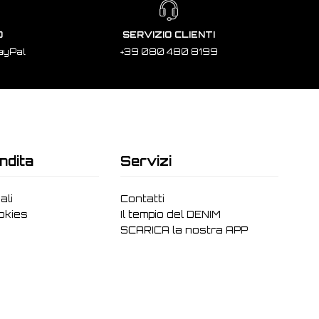
O
SERVIZIO CLIENTI
ayPal
+39 080 480 8199
ndita
Servizi
ali
Contatti
ookies
Il tempio del DENIM
SCARICA la nostra APP