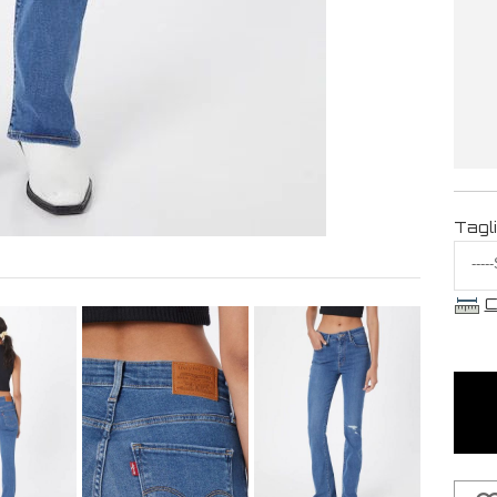
Tagl
C