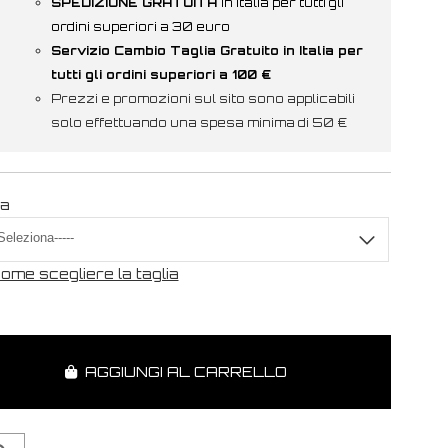
SPEDIZIONE GRATUITA
in Italia per tutti gli
ordini superiori a 30 euro
Servizio Cambio Taglia Gratuito in Italia per
tutti gli ordini superiori a 100 €
Prezzi e promozioni sul sito sono applicabili
solo effettuando una spesa minima di 50 €
ia
ome scegliere la taglia
AGGIUNGI AL CARRELLO