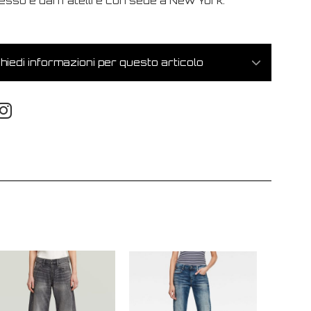
tesso e dai fratelli e con sede a New York.
hiedi informazioni per questo articolo