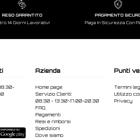
RESO GARANTITO
PAGAMENTO SICUR
tro 14 Giorni Lavorativi
Paga In Sicurezza Con P
ti
Azienda
Punti ve
08.30-
Home page
Termini leg
30
Servizio Clienti:
Utilizzo c
08:30 - 13:30\17.00-20.30
Privacy
FAQ
Pagamenti
Resi e rimborsi
Spedizioni
Dove siamo