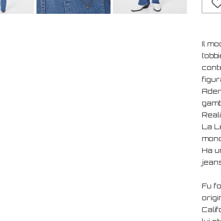
Il mo
l’obb
cont
figur
Adere
gamba
Real
La L
mondo
Ha u
jeans
Fu f
orig
Calif