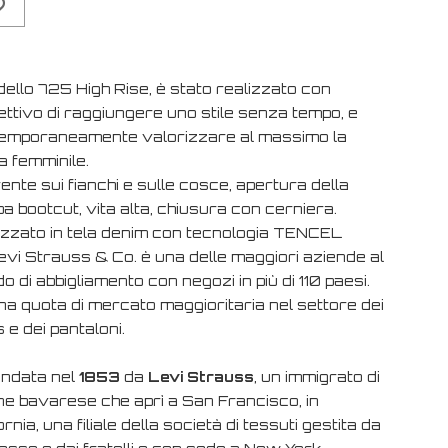
dello 725 High Rise, è stato realizzato con
iettivo di raggiungere uno stile senza tempo, e
emporaneamente valorizzare al massimo la
a femminile.
nte sui fianchi e sulle cosce, apertura della
 bootcut, vita alta, chiusura con cerniera.
izzato in tela denim con tecnologia TENCEL
evi Strauss & Co. è una delle maggiori aziende al
 di abbigliamento con negozi in più di 110 paesi.
na quota di mercato maggioritaria nel settore dei
 e dei pantaloni.
ondata nel
1853
da
Levi Strauss
, un immigrato di
ine bavarese che aprì a San Francisco, in
ornia, una filiale della società di tessuti gestita da