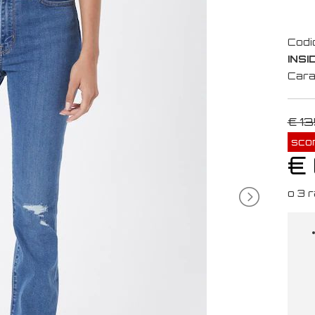
Codi
INSI
Cara
€ 13
sco
€