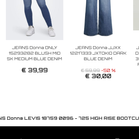
JEANS Donna ONLY
JEANS Donna JJXX
J
15293282 BLUSH MID
12217333 JXTOKIO DARK
D
SK MEDIUM BLUE DENIM
BLUE DENIM
3
€ 39,99
€ 59,99
-50 %
€ 30,00
S Donna LEVIS 18759 0096 - 725 HIGH RISE BOOTCUT