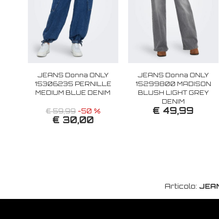
JEANS Donna ONLY
JEANS Donna ONLY
15306235 PERNILLE
15299800 MADISON
MEDIUM BLUE DENIM
BLUSH LIGHT GREY
DENIM
€ 49,99
€ 59,99
-50 %
€ 30,00
Articolo:
JEAN