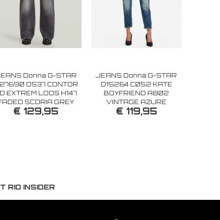
EANS Donna G-STAR
JEANS Donna G-STAR
27690 D537 CONTOR
D15264 C052 KATE
D EXTREM LOOS H147
BOYFRIEND A802
FADED SCORIA GREY
VINTAGE AZURE
€ 129,95
€ 119,95
 RIO INSIDER