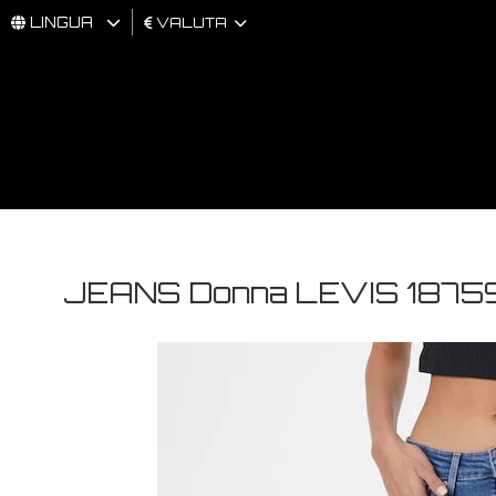
LINGUA
VALUTA
UOMO
DONNA
BRAND
JEANS Donna LEVIS 18759