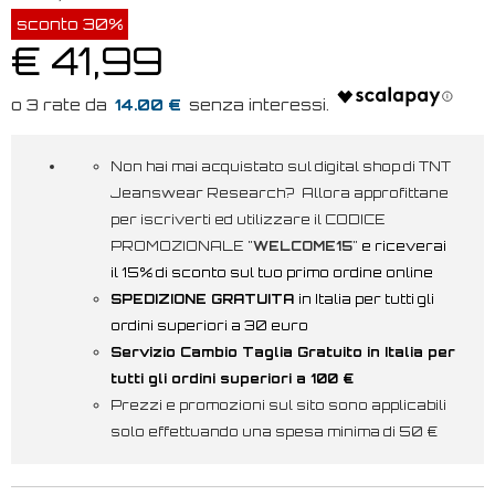
sconto 30%
€ 41,99
14.00 €
Non hai mai acquistato sul digital shop di TNT
Jeanswear Research? Allora approfittane
per iscriverti ed utilizzare il CODICE
PROMOZIONALE "
WELCOME15
"
e riceverai
il 15% di sconto sul tuo primo ordine online
SPEDIZIONE GRATUITA
in Italia per tutti gli
ordini superiori a 30 euro
Servizio Cambio Taglia Gratuito in Italia per
tutti gli ordini superiori a 100 €
Prezzi e promozioni sul sito sono applicabili
solo effettuando una spesa minima di 50 €