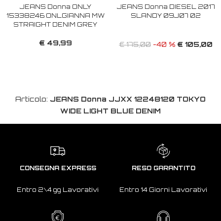
JEANS Donna ONLY
JEANS Donna DIESEL 2017
15338246 ONLGIANNA MW
SLANDY 09J07 02
STRAIGHT DENIM GREY
€ 49,99
€ 105,00
€ 175,00
-40 %
Articolo:
JEANS Donna JJXX 12248120 TOKYO
WIDE LIGHT BLUE DENIM
CONSEGNA EXPRESS
RESO GARANTITO
Entro 2\4 gg Lavorativi
Entro 14 Giorni Lavorativi