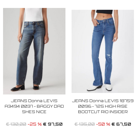
JEANS Donna LEVIS
JEANS Donna LEVIS 18759
A3494 0037 - BAGGY DAD
0096 - 725 HIGH RISE
SHES NICE
BOOTCUT RIO INSIDER
€ 97,50
€ 67,50
€ 130,00
-25 %
€ 135,00
-50 %