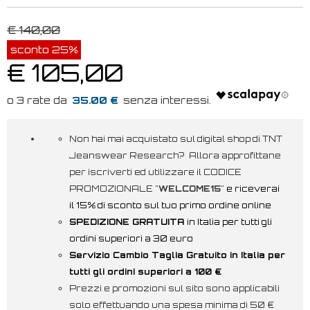
€ 140,00
sconto 25%
€ 105,00
35.00 €
Non hai mai acquistato sul digital shop di TNT
Jeanswear Research? Allora approfittane
per iscriverti ed utilizzare il CODICE
PROMOZIONALE "
WELCOME15
"
e riceverai
il 15% di sconto sul tuo primo ordine online
SPEDIZIONE GRATUITA
in Italia per tutti gli
ordini superiori a 30 euro
Servizio Cambio Taglia Gratuito in Italia per
tutti gli ordini superiori a 100 €
Prezzi e promozioni sul sito sono applicabili
solo effettuando una spesa minima di 50 €