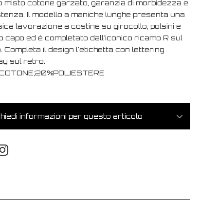
o misto cotone garzato, garanzia di morbidezza e
stenza. Il modello a maniche lunghe presenta una
ica lavorazione a costine su girocollo, polsini e
o capo ed è completato dall'iconico ricamo R sul
. Completa il design l'etichetta con lettering
y sul retro.
COTONE;20%POLIESTERE
hiedi informazioni per questo articolo