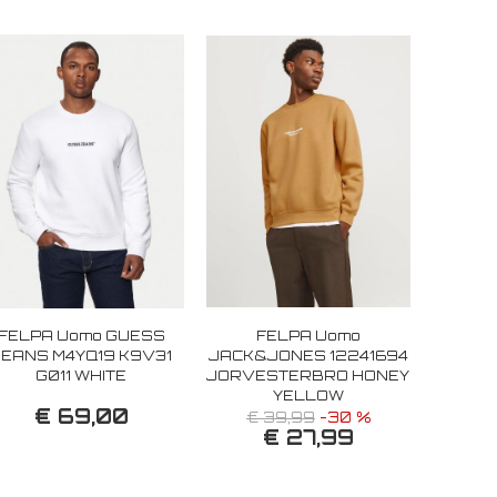
FELPA Uomo GUESS
FELPA Uomo
JEANS M4YQ19 K9V31
JACK&JONES 12241694
G011 WHITE
JORVESTERBRO HONEY
YELLOW
€ 69,00
€ 39,99
-30 %
€ 27,99