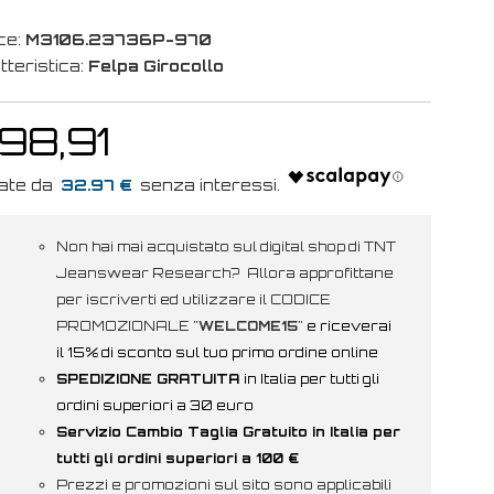
ce:
M3106.23736P-970
tteristica:
Felpa Girocollo
 98,91
32.97 €
Non hai mai acquistato sul digital shop di TNT
Jeanswear Research? Allora approfittane
per iscriverti ed utilizzare il CODICE
PROMOZIONALE "
WELCOME15
"
e riceverai
il 15% di sconto sul tuo primo ordine online
SPEDIZIONE GRATUITA
in Italia per tutti gli
ordini superiori a 30 euro
Servizio Cambio Taglia Gratuito in Italia per
tutti gli ordini superiori a 100 €
Prezzi e promozioni sul sito sono applicabili