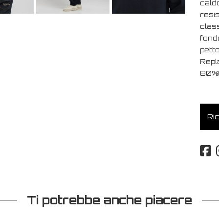
cald
resi
class
fond
petto
Repla
80%
Ric
Ti potrebbe anche piacere