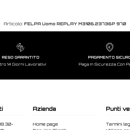
Articolo:
FELPA Uomo REPLAY M3106.23736P 970
RESO GARANTITO
PAGAMENTO SICUR
tro 14 Giorni Lavorativi
Paga In Sicurezza Con P
ti
Azienda
Punti ve
08.30-
Home page
Termini leg