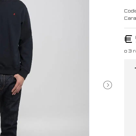
Codi
Cara
€