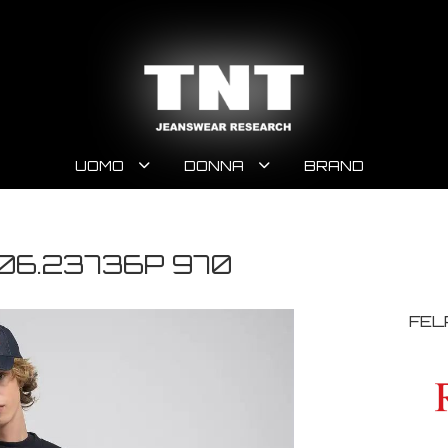
UOMO
DONNA
BRAND
06.23736P 970
FEL