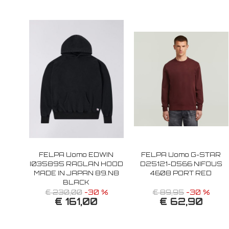
FELPA Uomo EDWIN
FELPA Uomo G-STAR
I035895 RAGLAN HOOD
D25121-D566 NIFOUS
MADE IN JAPAN 89.N8
4608 PORT RED
BLACK
€ 230,00
-30 %
€ 89,95
-30 %
€ 161,00
€ 62,90