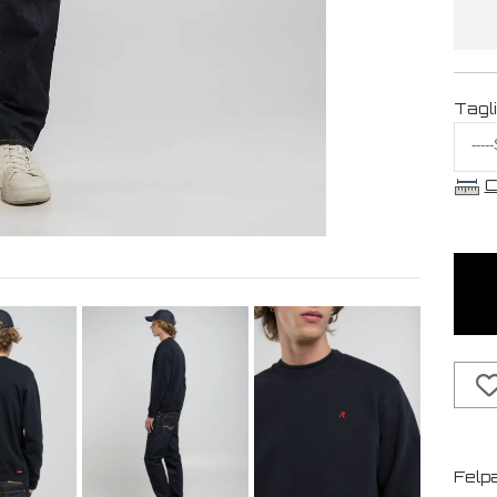
Tagl
C
Felpa