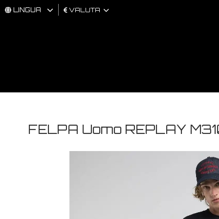
LINGUA
VALUTA
UOMO
DONNA
BRAND
FELPA Uomo REPLAY M31