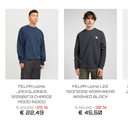
FELPA Uomo
FELPA Uomo LEE
JACK&JONES
112372312 WORKWEAR
12268273 CHARGE
WASHED BLACK
MOOD INDIGO
€ 29,99
-25 %
€ 65,00
-30 %
€ 22,49
€ 45,50