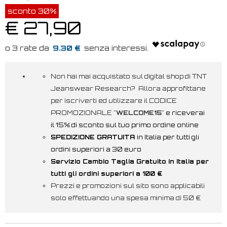
sconto 30%
€ 27,90
9.30 €
Non hai mai acquistato sul digital shop di TNT
Jeanswear Research? Allora approfittane
per iscriverti ed utilizzare il CODICE
PROMOZIONALE "
WELCOME15
"
e riceverai
il 15% di sconto sul tuo primo ordine online
SPEDIZIONE GRATUITA
in Italia per tutti gli
ordini superiori a 30 euro
Servizio Cambio Taglia Gratuito in Italia per
tutti gli ordini superiori a 100 €
Prezzi e promozioni sul sito sono applicabili
solo effettuando una spesa minima di 50 €