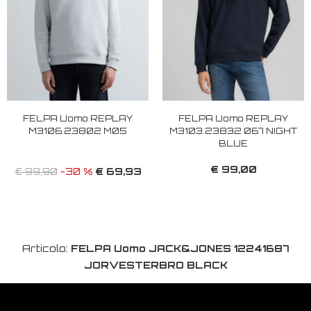
FELPA Uomo REPLAY
FELPA Uomo REPLAY
M3106.23802 M05
M3103.23832 067 NIGHT
BLUE
€ 99,00
€ 69,93
€ 99,90
-30 %
Articolo:
FELPA Uomo JACK&JONES 12241687
JORVESTERBRO BLACK