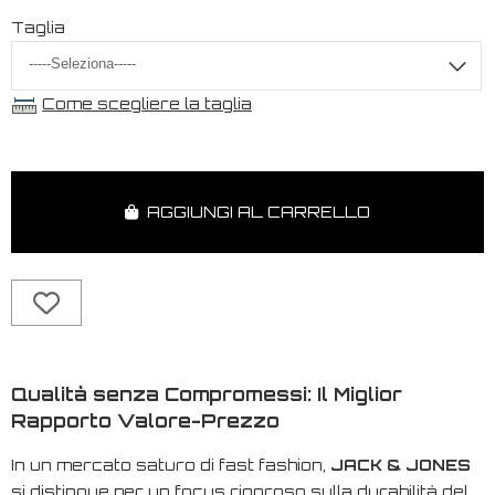
Taglia
Come scegliere la taglia
AGGIUNGI AL CARRELLO
Qualità senza Compromessi: Il Miglior
Rapporto Valore-Prezzo
In un mercato saturo di
fast fashion
,
JACK & JONES
si distingue per un focus rigoroso sulla durabilità del