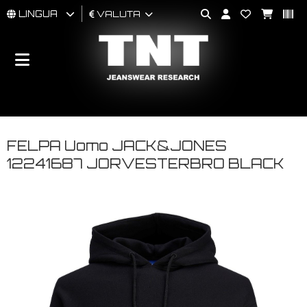
LINGUA
VALUTA
UOMO
DONNA
BRAND
FELPA Uomo JACK&JONES
12241687 JORVESTERBRO BLACK