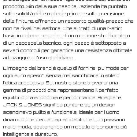
prodotto. Sin dalla sua nascita, l'azienda ha puntato
sulla solidità delle materie prime e sulla precisione
delle finiture, offrendo un rapporto qualità-prezzo che
non ha rivali nel settore. Che si tratti di una t-shirt
basic in cotone pesante, di un maglione strutturato o
di un capospalla tecnico, ogni pezzo è sottoposto a
severi controlli per garantire una resistenza ottimale
ai lavaggi e all'uso quotidiano.
L'impegno del brand è quello di fornire "più moda per
ogni euro speso", senza mai sacrificare lo stile o
l'etica produttiva. Sul nostro store troverai una
gamma di prodotti che rappresentano il perfetto
equilibrio tra economia e performance. Scegliere
JACK & JONES significa puntare su un design
scandinavo pulito e funzionale, ideale per l'uomo
dinamico che cerca capi affidabili che non passano
mai di moda, sostenendo un modello di consumo più
intelligente e duraturo.