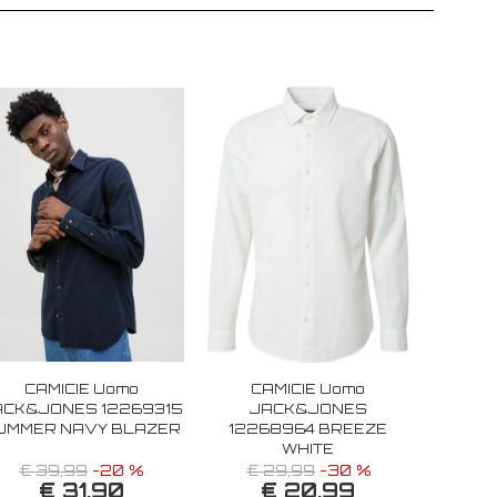
CAMICIE Uomo
CAMICIE Uomo
ACK&JONES 12269315
JACK&JONES
UMMER NAVY BLAZER
12268964 BREEZE
WHITE
€ 39,99
-20 %
€ 29,99
-30 %
€ 31,90
€ 20,99