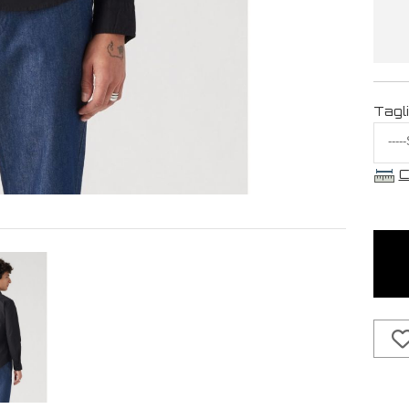
Tagl
C