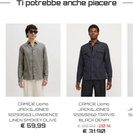
Ti potrebbe anche piacere
CAMICIE Uomo
CAMICIE Uomo
JACK&JONES
JACK&JONES
J
12293563 LAWRENCE
12269262 TRAVIS
S
LINEN SMOKEY OLIVE
BLACK DENIM
€ 59,99
€ 39,99
-20 %
€ 31,90