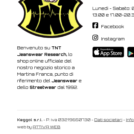
Lunedi - Sabato: 
13.00 e 17.00-20.
Facebook
Instagram
Benvenuto su
TNT
Jeanswear Research,
lo
shop online ufficiale del
nostro negozio storico a
Martina Franca, punto di
riferimento del
Jeanswear
e
dello
Streetwear
dal 1992.
Keggol s.r.l.
- P. iva 03219650730 -
Dati societari
-
Inf
web by
ATTIVA WEB