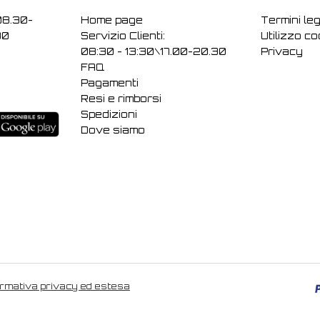
08.30-
Home page
Termini leg
30
Servizio Clienti:
Utilizzo c
08:30 - 13:30\17.00-20.30
Privacy
FAQ
Pagamenti
Resi e rimborsi
Spedizioni
Dove siamo
ormativa privacy ed estesa