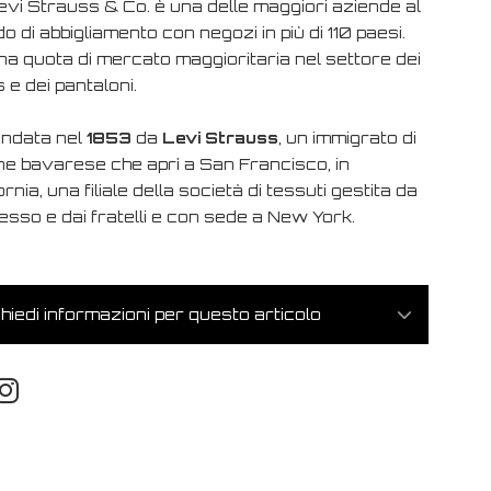
evi Strauss & Co. è una delle maggiori aziende al
 di abbigliamento con negozi in più di 110 paesi.
na quota di mercato maggioritaria nel settore dei
 e dei pantaloni.
ondata nel
1853
da
Levi Strauss
, un immigrato di
ine bavarese che aprì a San Francisco, in
ornia, una filiale della società di tessuti gestita da
tesso e dai fratelli e con sede a New York.
hiedi informazioni per questo articolo