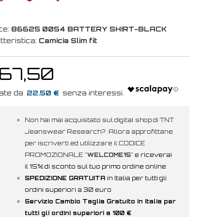
ce:
86625 0054 BATTERY SHIRT-BLACK
tteristica:
Camicia Slim fit
 67,50
22.50 €
Non hai mai acquistato sul digital shop di TNT
Jeanswear Research? Allora approfittane
per iscriverti ed utilizzare il CODICE
PROMOZIONALE "
WELCOME15
"
e riceverai
il 15% di sconto sul tuo primo ordine online
SPEDIZIONE GRATUITA
in Italia per tutti gli
ordini superiori a 30 euro
Servizio Cambio Taglia Gratuito in Italia per
tutti gli ordini superiori a 100 €