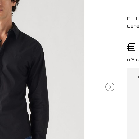
Codi
Cara
€