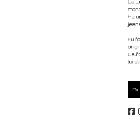
La L
mondo
Ha u
jeans
Fu f
orig
Calif
lui s
Ric