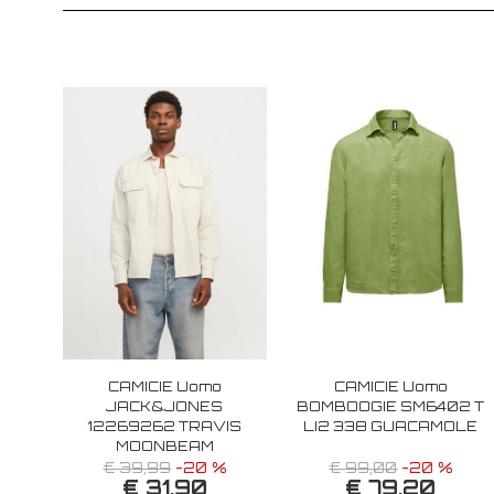
CAMICIE Uomo
CAMICIE Uomo
JACK&JONES
BOMBOOGIE SM6402 T
12269262 TRAVIS
LI2 338 GUACAMOLE
MOONBEAM
€ 39,99
-20 %
€ 99,00
-20 %
€ 31,90
€ 79,20