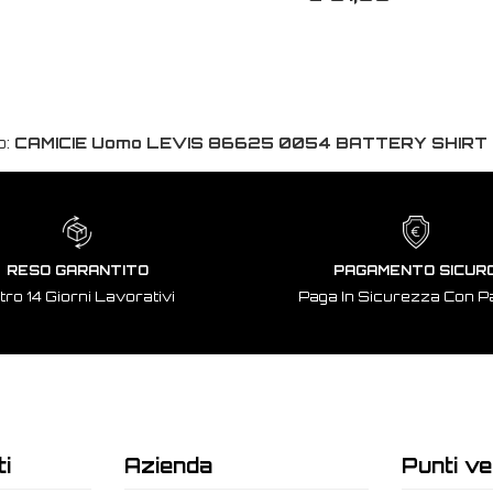
o:
CAMICIE Uomo LEVIS 86625 0054 BATTERY SHIRT
RESO GARANTITO
PAGAMENTO SICUR
tro 14 Giorni Lavorativi
Paga In Sicurezza Con P
ti
Azienda
Punti ve