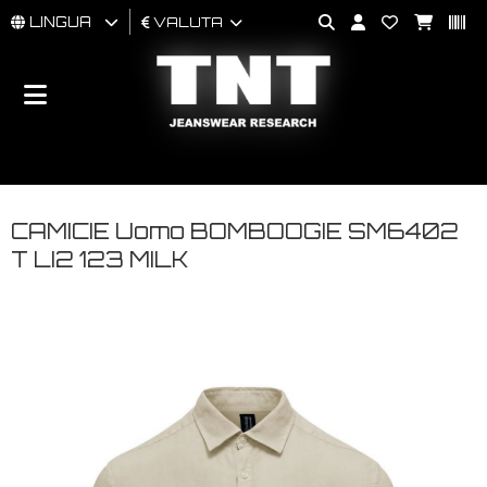
LINGUA
VALUTA
UOMO
DONNA
BRAND
CAMICIE Uomo BOMBOOGIE SM6402
T LI2 123 MILK