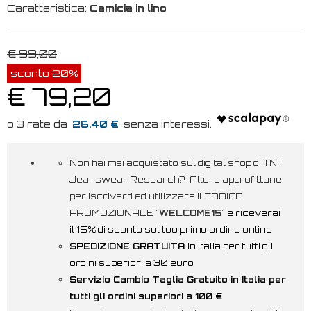
Caratteristica:
Camicia in lino
€ 99,00
sconto 20%
€ 79,20
26.40 €
Non hai mai acquistato sul digital shop di TNT
Jeanswear Research? Allora approfittane
per iscriverti ed utilizzare il CODICE
PROMOZIONALE "
WELCOME15
"
e riceverai
il 15% di sconto sul tuo primo ordine online
SPEDIZIONE GRATUITA
in Italia per tutti gli
ordini superiori a 30 euro
Servizio Cambio Taglia Gratuito in Italia per
tutti gli ordini superiori a 100 €