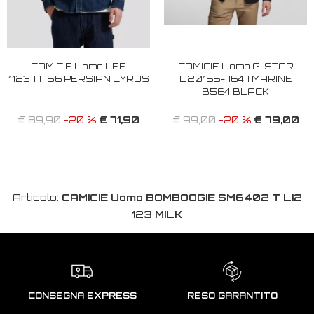
CAMICIE Uomo LEE
CAMICIE Uomo G-STAR
112377756 PERSIAN CYRUS
D20165-7647 MARINE
B564 BLACK
€ 71,90
€ 79,00
€ 89,90
-20 %
€ 99,00
-20 %
Articolo:
CAMICIE Uomo BOMBOOGIE SM6402 T LI2
123 MILK
CONSEGNA EXPRESS
RESO GARANTITO