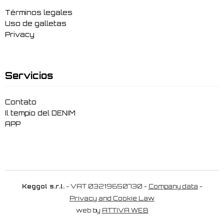
Términos legales
Uso de galletas
Privacy
Servicios
Contato
Il tempio del DENIM
APP
Keggol s.r.l.
- VAT 03219650730 -
Company data
-
Privacy and Cookie Law
web by
ATTIVA WEB