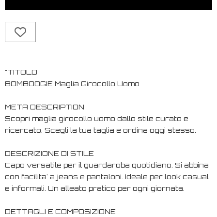
"TITOLO
BOMBOOGIE Maglia Girocollo Uomo
META DESCRIPTION
Scopri maglia girocollo uomo dallo stile curato e
ricercato. Scegli la tua taglia e ordina oggi stesso.
DESCRIZIONE DI STILE
Capo versatile per il guardaroba quotidiano. Si abbina
con facilita' a jeans e pantaloni. Ideale per look casual
e informali. Un alleato pratico per ogni giornata.
DETTAGLI E COMPOSIZIONE