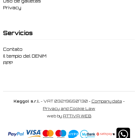
Uso de galletas
Privacy
Servicios
Contato
Il tempio del DENIM
APP
Keggol s.r.l.
- VAT 03219650730 -
Company data
-
Privacy and Cookie Law
web by
ATTIVA WEB