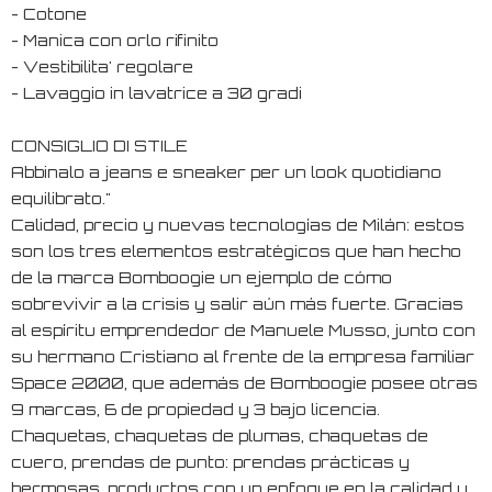
- Cotone
- Manica con orlo rifinito
- Vestibilita' regolare
- Lavaggio in lavatrice a 30 gradi
CONSIGLIO DI STILE
Abbinalo a jeans e sneaker per un look quotidiano
equilibrato."
Calidad, precio y nuevas tecnologías de Milán: estos
son los tres elementos estratégicos que han hecho
de la marca Bomboogie un ejemplo de cómo
sobrevivir a la crisis y salir aún más fuerte. Gracias
al espíritu emprendedor de Manuele Musso, junto con
su hermano Cristiano al frente de la empresa familiar
Space 2000, que además de Bomboogie posee otras
9 marcas, 6 de propiedad y 3 bajo licencia.
Chaquetas, chaquetas de plumas, chaquetas de
cuero, prendas de punto: prendas prácticas y
hermosas, productos con un enfoque en la calidad y