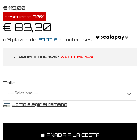
€ 119,00
descuento 30%
€ 83,30
27.77 €
PROMOCODE 15% :
WELCOME 15%
Talla
Cómo elegir el tamaño
AÑADIR A LA CESTA