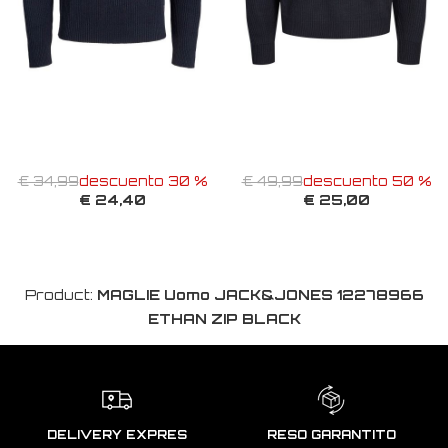
€ 34,99
descuento 30 %
€ 49,99
descuento 50 %
€ 24,40
€ 25,00
Product:
MAGLIE Uomo JACK&JONES 12278966
ETHAN ZIP BLACK
DELIVERY EXPRES
RESO GARANTITO