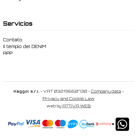
Servicios
Contato
Il tempio del DENIM
APP
Keggol s.r.l.
- VAT 03219650730 -
Company data
-
Privacy and Cookie Law
web by
ATTIVA WEB