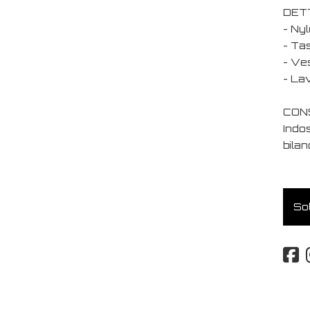
DET
- Nyl
- Tas
- Ves
- La
CONS
Indo
bilan
Sol