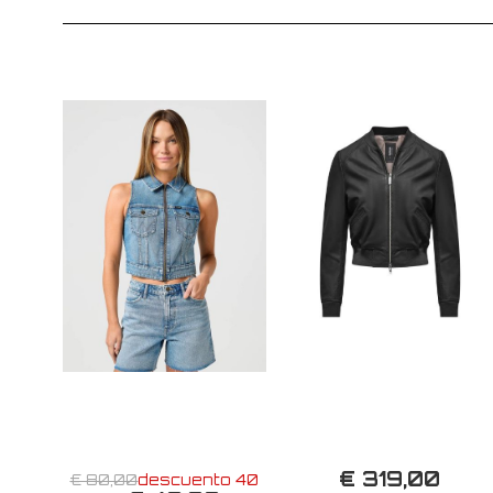
€ 319,00
€ 80,00
descuento 40