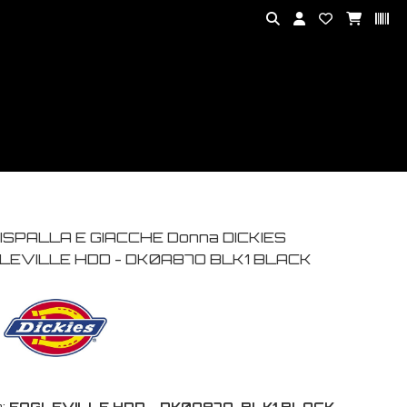
ISPALLA E GIACCHE Donna DICKIES
LEVILLE HDD - DK0A87O BLK1 BLACK
:
EAGLEVILLE HDD - DK0A87O-BLK1 BLACK