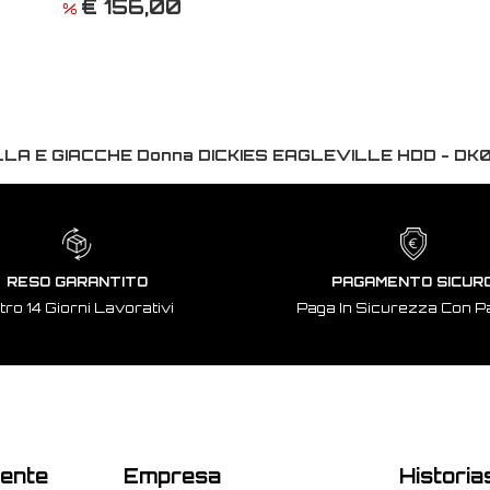
€ 156,00
%
LA E GIACCHE Donna DICKIES EAGLEVILLE HDD - DK
RESO GARANTITO
PAGAMENTO SICUR
tro 14 Giorni Lavorativi
Paga In Sicurezza Con P
iente
Empresa
Historia