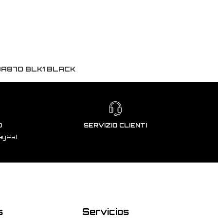
0A87O BLK1 BLACK
O
SERVIZIO CLIENTI
ayPal
s
Servicios