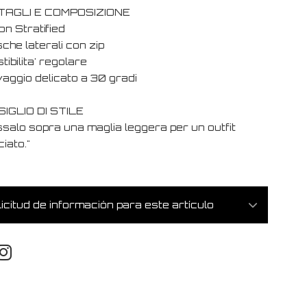
TAGLI E COMPOSIZIONE
on Stratified
che laterali con zip
tibilita' regolare
vaggio delicato a 30 gradi
IGLIO DI STILE
ssalo sopra una maglia leggera per un outfit
ciato."
icitud de información para este artículo