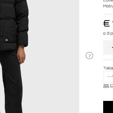
Moti
€
Tall
C