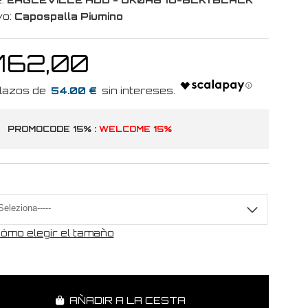
vo:
Capospalla Piumino
 162,00
54.00 €
PROMOCODE 15% :
WELCOME 15%
a
ómo elegir el tamaño
AÑADIR A LA CESTA