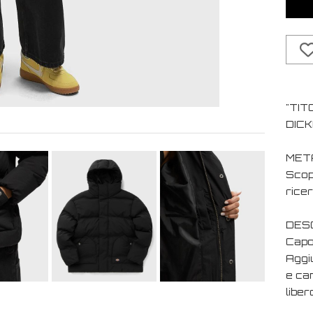
"TIT
DICK
MET
Scopr
ricer
DESC
Capo
Aggiu
e cam
liber