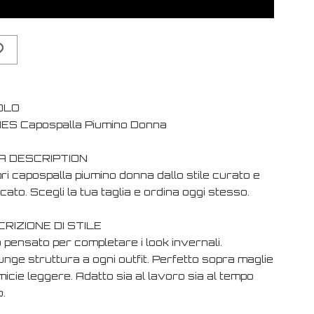
OLO
IES Capospalla Piumino Donna
A DESCRIPTION
i capospalla piumino donna dallo stile curato e
cato. Scegli la tua taglia e ordina oggi stesso.
RIZIONE DI STILE
 pensato per completare i look invernali.
nge struttura a ogni outfit. Perfetto sopra maglie
icie leggere. Adatto sia al lavoro sia al tempo
o.