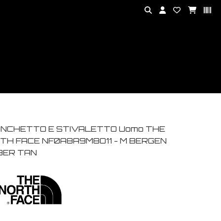
NCHETTO E STIVALETTO Uomo THE
TH FACE NF0A8A9M8O11 - M BERGEN
BER TAN