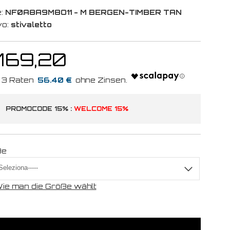
:
NF0A8A9M8O11 - M BERGEN-TIMBER TAN
vo:
stivaletto
 169,20
56.40 €
PROMOCODE 15% :
WELCOME 15%
ße
ie man die Größe wählt