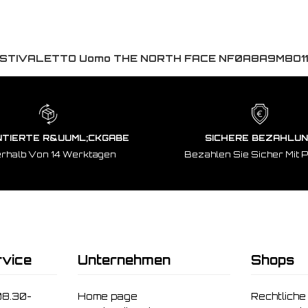
STIVALETTO Uomo THE NORTH FACE NF0A8A9M8O11 
TIERTE R&UUML;CKGABE
SICHERE BEZAHLU
erhalb Von 14 Werktagen
Bezahlen Sie Sicher Mit 
vice
Unternehmen
Shops
08.30-
Home page
Rechtliche