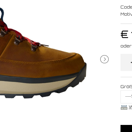
Code
Moti
€
Grö
W