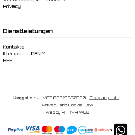
Privacy
Dienstleistungen
Kontakte
Il tempio del DENIM
APP
Keggol s.r.l.
- VAT 03219650730 -
Company data
-
Privacy and Cookie Law
web by
ATTIVA WEB