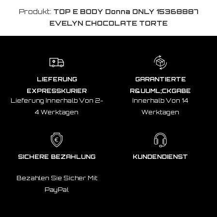
Produkt:
TOP E BODY Donna ONLY 15368887
EVELYN CHOCOLATE TORTE
LIEFERUNG
GARANTIERTE
EXPRESSKURIER
R&UUML;CKGABE
Lieferung Innerhalb Von 2-
Innerhalb Von 14
4 Werktagen
Werktagen
SICHERE BEZAHLUNG
KUNDENDIENST
Bezahlen Sie Sicher Mit
PayPal