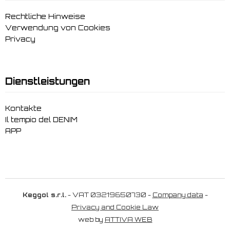
Rechtliche Hinweise
Verwendung von Cookies
Privacy
Dienstleistungen
Kontakte
Il tempio del DENIM
APP
Keggol s.r.l.
- VAT 03219650730 -
Company data
-
Privacy and Cookie Law
web by
ATTIVA WEB