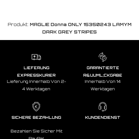
Produkt:
MAGLIE Donna ONLY 15350243 LAMYM
DARK GREY STRIPES
LIEFERUNG
GARANTIERTE
EXPRESSKURIER
R&UUML;CKGABE
Lieferung Innerhalb Von 2-
Innerhalb Von 14
4 Werktagen
Werktagen
SICHERE BEZAHLUNG
KUNDENDIENST
Bezahlen Sie Sicher Mit
PayPal