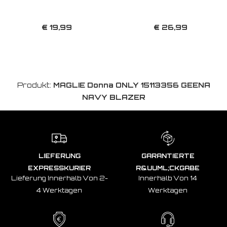
€ 19,99
€ 26,99
Produkt:
MAGLIE Donna ONLY 15113356 GEENA
NAVY BLAZER
LIEFERUNG
GARANTIERTE
EXPRESSKURIER
R&UUML;CKGABE
Lieferung Innerhalb Von 2-
Innerhalb Von 14
4 Werktagen
Werktagen