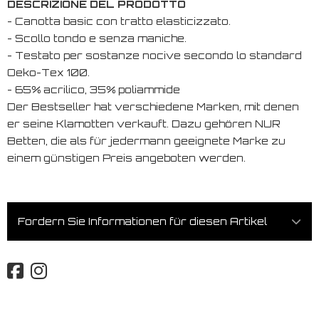
DESCRIZIONE DEL PRODOTTO
- Canotta basic con tratto elasticizzato.
- Scollo tondo e senza maniche.
- Testato per sostanze nocive secondo lo standard
Oeko-Tex 100.
- 65% acrilico, 35% poliammide
Der Bestseller hat verschiedene Marken, mit denen
er seine Klamotten verkauft. Dazu gehören NUR
Betten, die als für jedermann geeignete Marke zu
einem günstigen Preis angeboten werden.
Fordern Sie Informationen für diesen Artikel