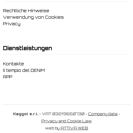
Rechtliche Hinweise
Verwendung von Cookies
Privacy
Dienstleistungen
Kontakte
Il tempio del DENIM
APP
Keggol s.r.l.
- VAT 03219650730 -
Company data
-
Privacy and Cookie Law
web by
ATTIVA WEB