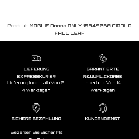
Produkt:
MAGLIE Donna ONLY 15349268 CIROLA
FALL LEAF
LIEFERUNG
GARANTIERTE
EXPRESSKURIER
R&UUML;CKGABE
Lieferung Innerhalb Von 2-
Innerhalb Von 14
4 Werktagen
Werktagen
SICHERE BEZAHLUNG
KUNDENDIENST
Bezahlen Sie Sicher Mit