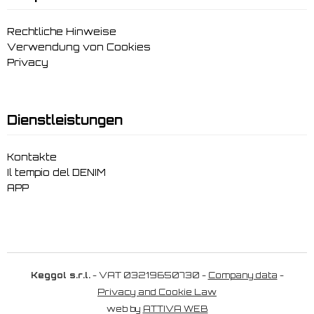
Rechtliche Hinweise
Verwendung von Cookies
Privacy
Dienstleistungen
Kontakte
Il tempio del DENIM
APP
Keggol s.r.l.
- VAT 03219650730 -
Company data
-
Privacy and Cookie Law
web by
ATTIVA WEB