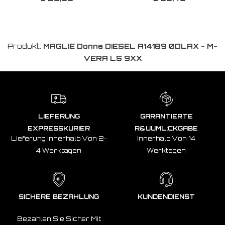
Produkt:
MAGLIE Donna DIESEL A14189 0DLAX - M-
VERA LS 9XX
LIEFERUNG
GARANTIERTE
EXPRESSKURIER
R&UUML;CKGABE
Lieferung Innerhalb Von 2-
Innerhalb Von 14
4 Werktagen
Werktagen
SICHERE BEZAHLUNG
KUNDENDIENST
Bezahlen Sie Sicher Mit