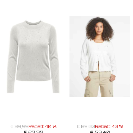
€ 39,99
Rabatt 40 %
€ 89,00
Rabatt 40 %
€ 23,99
€ 53,40