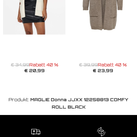
€ 34,99
Rabatt 40 %
€ 39,99
Rabatt 40 %
€ 20,99
€ 23,99
Produkt:
MAGLIE Donna JJXX 12258813 COMFY
ROLL BLACK