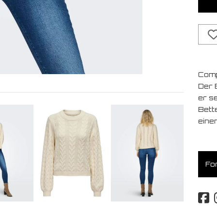
Comp
Der 
er s
Bett
eine
For