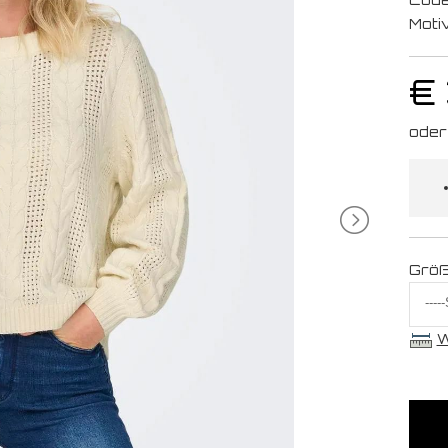
Moti
€
Grö
W