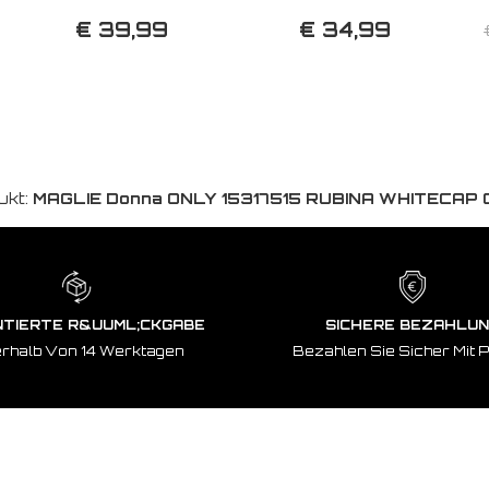
€ 39,99
€ 34,99
ukt:
MAGLIE Donna ONLY 15317515 RUBINA WHITECAP
TIERTE R&UUML;CKGABE
SICHERE BEZAHLU
erhalb Von 14 Werktagen
Bezahlen Sie Sicher Mit 