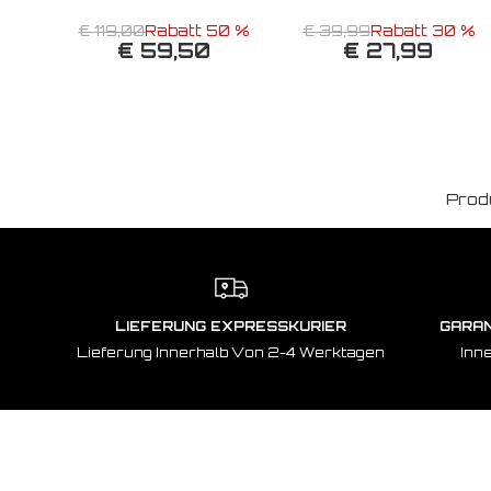
€ 119,00
Rabatt 50 %
€ 39,99
Rabatt 30 %
€ 59,50
€ 27,99
Prod
LIEFERUNG EXPRESSKURIER
GARAN
Lieferung Innerhalb Von 2-4 Werktagen
Inn