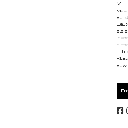
Viel
viele
auf 
Leut
als 
Mann
dies
urba
Klas
sowi
For