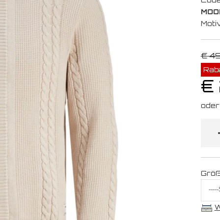
MOO
Moti
€ 4
Rab
€
Grö
W