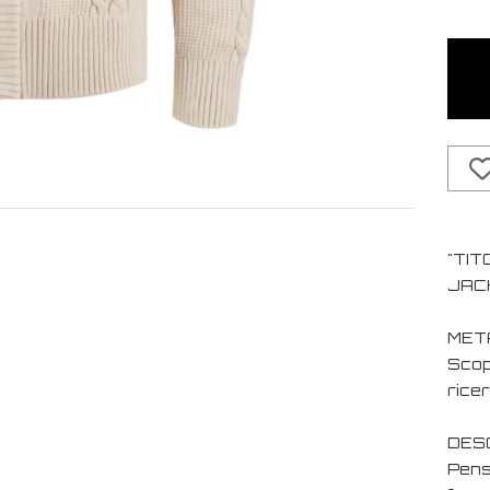
"TIT
JACK
MET
Scop
ricer
DESC
Pensa