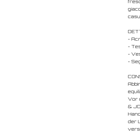
fres
giacc
casu
DET
- Acr
- Te
- Ves
- Seg
CONS
Abbi
equil
Vor 
& JO
Hand
der 
vers