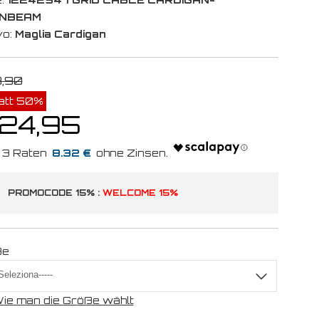
NBEAM
vo:
Maglia Cardigan
9,90
att 50%
 24,95
8.32 €
PROMOCODE 15% :
WELCOME 15%
ße
ie man die Größe wählt