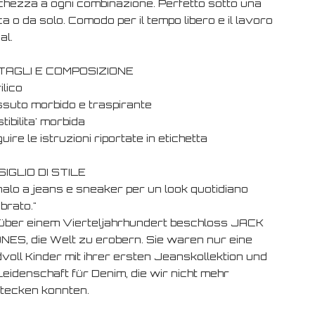
chezza a ogni combinazione. Perfetto sotto una
a o da solo. Comodo per il tempo libero e il lavoro
al.
TAGLI E COMPOSIZIONE
ilico
ssuto morbido e traspirante
tibilita' morbida
uire le istruzioni riportate in etichetta
IGLIO DI STILE
nalo a jeans e sneaker per un look quotidiano
ibrato."
über einem Vierteljahrhundert beschloss JACK
NES, die Welt zu erobern. Sie waren nur eine
voll Kinder mit ihrer ersten Jeanskollektion und
Leidenschaft für Denim, die wir nicht mehr
tecken konnten.