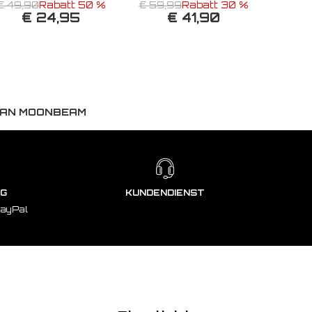
€ 49,90
Rabatt 50 %
€ 59,99
Rabatt 30 %
€ 24,95
€ 41,90
GAN MOONBEAM
NG
KUNDENDIENST
PayPal