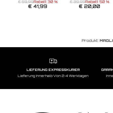
€ 59,99
Rabatt 30 %
€ 39,99
Rabatt 50 %
€ 41,99
€ 20,00
Produkt:
MAGLI
LIEFERUNG EXPRESSKURIER
GARAN
Lieferung Innerhalb Von 2-4 Werktagen
Inn