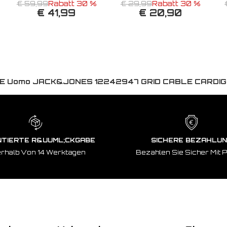
€ 59,99
Rabatt 30 %
€ 29,99
Rabatt 30 %
€ 41,99
€ 20,90
E Uomo JACK&JONES 12242947 GRID CABLE CARDI
TIERTE R&UUML;CKGABE
SICHERE BEZAHLU
erhalb Von 14 Werktagen
Bezahlen Sie Sicher Mit 