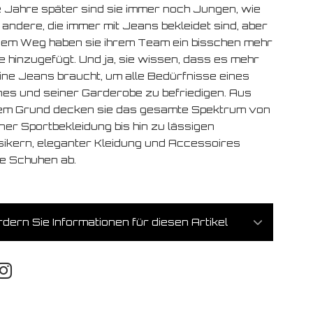
e Jahre später sind sie immer noch Jungen, wie
 andere, die immer mit Jeans bekleidet sind, aber
dem Weg haben sie ihrem Team ein bisschen mehr
e hinzugefügt. Und ja, sie wissen, dass es mehr
eine Jeans braucht, um alle Bedürfnisse eines
es und seiner Garderobe zu befriedigen. Aus
em Grund decken sie das gesamte Spektrum von
ner Sportbekleidung bis hin zu lässigen
sikern, eleganter Kleidung und Accessoires
e Schuhen ab.
dern Sie Informationen für diesen Artikel