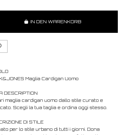
IN DEN WARENKORB
OLO
&JONES Maglia Cardigan Uomo
A DESCRIPTION
ri maglia cardigan uomo dallo stile curato e
cato. Scegli la tua taglia e ordina oggi stesso.
RIZIONE DI STILE
to per lo stile urbano di tutti i giorni. Dona