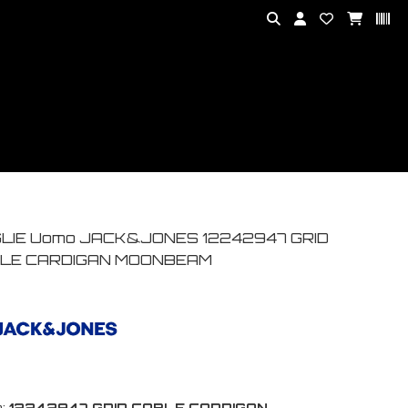
LIE Uomo JACK&JONES 12242947 GRID
LE CARDIGAN MOONBEAM
:
12242947 GRID CABLE CARDIGAN-