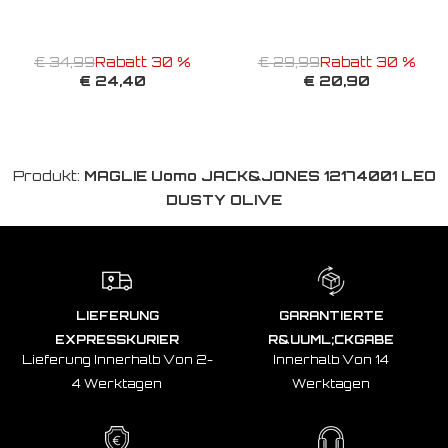
€ 34,99
Rabatt 30 %
€ 29,99
Rabatt 30 %
€ 24,40
€ 20,90
Produkt:
MAGLIE Uomo JACK&JONES 12174001 LEO
DUSTY OLIVE
LIEFERUNG
GARANTIERTE
EXPRESSKURIER
R&UUML;CKGABE
Lieferung Innerhalb Von 2-
Innerhalb Von 14
4 Werktagen
Werktagen