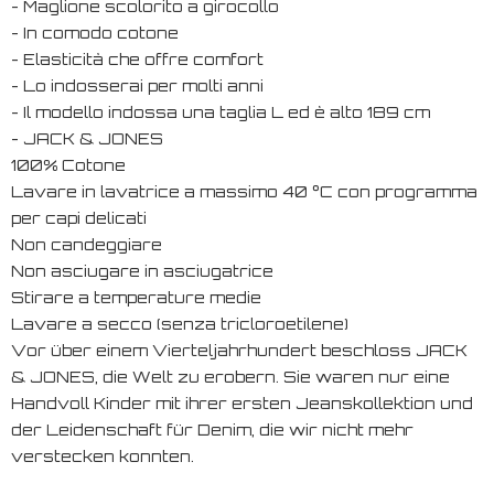
- Maglione scolorito a girocollo
- In comodo cotone
- Elasticità che offre comfort
- Lo indosserai per molti anni
- Il modello indossa una taglia L ed è alto 189 cm
- JACK & JONES
100% Cotone
Lavare in lavatrice a massimo 40 °C con programma
per capi delicati
Non candeggiare
Non asciugare in asciugatrice
Stirare a temperature medie
Lavare a secco (senza tricloroetilene)
Vor über einem Vierteljahrhundert beschloss JACK
& JONES, die Welt zu erobern. Sie waren nur eine
Handvoll Kinder mit ihrer ersten Jeanskollektion und
der Leidenschaft für Denim, die wir nicht mehr
verstecken konnten.