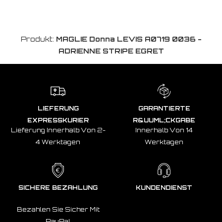
Produkt:
MAGLIE Donna LEVIS A0719 0036 -
ADRIENNE STRIPE EGRET
LIEFERUNG
GARANTIERTE
EXPRESSKURIER
R&UUML;CKGABE
Lieferung Innerhalb Von 2-
Innerhalb Von 14
4 Werktagen
Werktagen
SICHERE BEZAHLUNG
KUNDENDIENST
Bezahlen Sie Sicher Mit
PayPal