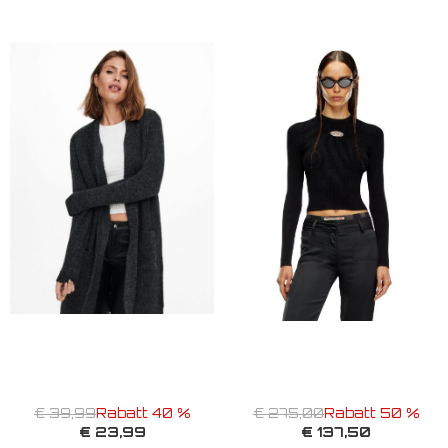
€ 39,99
Rabatt 40 %
€ 275,00
Rabatt 50 %
€ 23,99
€ 137,50