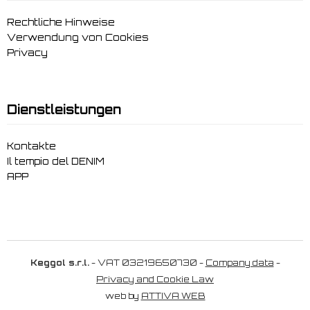
Rechtliche Hinweise
Verwendung von Cookies
Privacy
Dienstleistungen
Kontakte
Il tempio del DENIM
APP
Keggol s.r.l.
- VAT 03219650730 -
Company data
-
Privacy and Cookie Law
web by
ATTIVA WEB