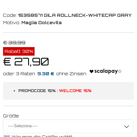
Code:
15358571 GILA ROLLNECK-WHITECAP GRAY
Motivo:
Maglia Dolcevita
€ 39,99
Rabatt 30%
€ 27,90
9.30 €
PROMOCODE 15% :
WELCOME 15%
Größe
Wie man die Größe wählt