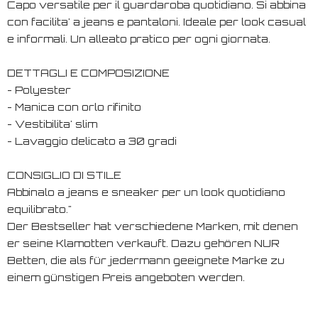
Capo versatile per il guardaroba quotidiano. Si abbina
con facilita' a jeans e pantaloni. Ideale per look casual
e informali. Un alleato pratico per ogni giornata.
DETTAGLI E COMPOSIZIONE
- Polyester
- Manica con orlo rifinito
- Vestibilita' slim
- Lavaggio delicato a 30 gradi
CONSIGLIO DI STILE
Abbinalo a jeans e sneaker per un look quotidiano
equilibrato."
Der Bestseller hat verschiedene Marken, mit denen
er seine Klamotten verkauft. Dazu gehören NUR
Betten, die als für jedermann geeignete Marke zu
einem günstigen Preis angeboten werden.