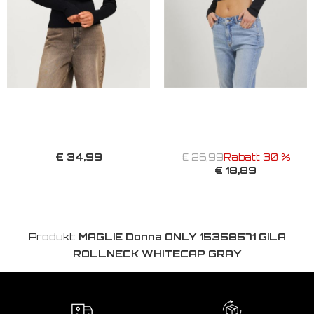
€ 34,99
€ 26,99
Rabatt 30 %
€ 18,89
Produkt:
MAGLIE Donna ONLY 15358571 GILA
ROLLNECK WHITECAP GRAY