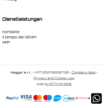
Dienstleistungen
Kontakte
Il tempio del DENIM
APP
Keggol s.r.l.
- VAT 03219650730 -
Company data
-
Privacy and Cookie Law
web by
ATTIVA WEB