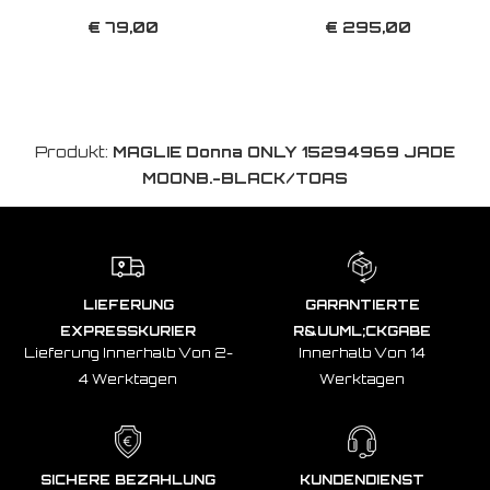
€ 79,00
€ 295,00
Produkt:
MAGLIE Donna ONLY 15294969 JADE
MOONB.-BLACK/TOAS
LIEFERUNG
GARANTIERTE
EXPRESSKURIER
R&UUML;CKGABE
Lieferung Innerhalb Von 2-
Innerhalb Von 14
4 Werktagen
Werktagen
SICHERE BEZAHLUNG
KUNDENDIENST