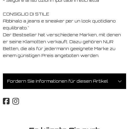
- Seguire le istruzioni riportate in etichetta
CONSIGLIO DI STILE
Abbinalo a jeans e sneaker per un look quotidiano
equilibrato."
Der Bestseller hat verschiedene Marken, mit denen
er seine Klamotten verkauft. Dazu gehören NUR
Betten, die als für jedermann geeignete Marke zu
einem günstigen Preis angeboten werden.
Fordern Sie Informationen für diesen Artikel