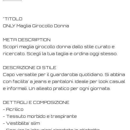
"TITOLO
ONLY Maglia Girocollo Donna
META DESCRIPTION
Scopri maglia girocollo donna dallo stile curato e
ricercato. Scegli la tua taglia e ordina oggi stesso.
DESCRIZIONE DI STILE
Capo versatile per il guardaroba quotidiano. Si abbina
con facilita' a jeans e pantaloni. Ideale per look casual
e informali. Un alleato pratico per ogni giornata.
DETTAGLI E COMPOSIZIONE
- Acrilico
- Tessuto morbido e traspirante
- Vestibilita' slim