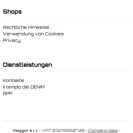
Shops
Rechtliche Hinweise
Verwendung von Cookies
Privacy
Dienstleistungen
Kontakte
Il tempio del DENIM
APP
Keggol s.r.l.
- VAT 03219650730 -
Company data
-