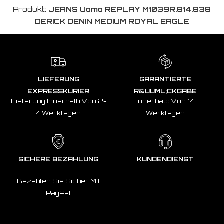
Produkt:
JEANS Uomo REPLAY M1039R.814.838
DERICK DENIN MEDIUM ROYAL EAGLE
LIEFERUNG
GARANTIERTE
EXPRESSKURIER
R&UUML;CKGABE
Lieferung Innerhalb Von 2-
Innerhalb Von 14
4 Werktagen
Werktagen
SICHERE BEZAHLUNG
KUNDENDIENST
Bezahlen Sie Sicher Mit
PayPal