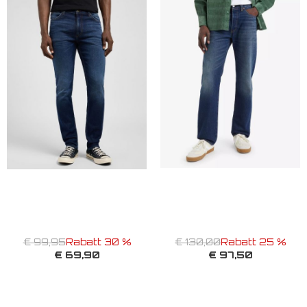
€ 99,95
Rabatt 30 %
€ 130,00
Rabatt 25 %
€ 69,90
€ 97,50