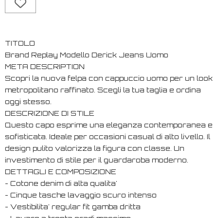
TITOLO
Brand Replay Modello Derick Jeans Uomo
META DESCRIPTION
Scopri la nuova felpa con cappuccio uomo per un look
metropolitano raffinato. Scegli la tua taglia e ordina
oggi stesso.
DESCRIZIONE DI STILE
Questo capo esprime una eleganza contemporanea e
sofisticata. Ideale per occasioni casual di alto livello. Il
design pulito valorizza la figura con classe. Un
investimento di stile per il guardaroba moderno.
DETTAGLI E COMPOSIZIONE
- Cotone denim di alta qualita'
- Cinque tasche lavaggio scuro intenso
- Vestibilita' regular fit gamba dritta